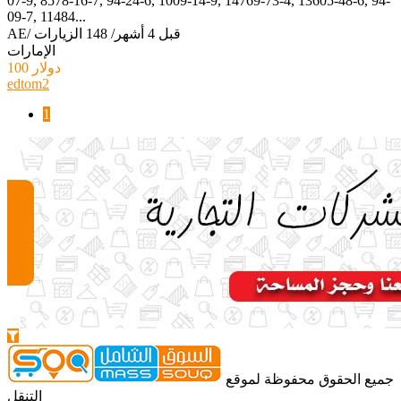
07-9, 8578-16-7, 94-24-6, 1009-14-9, 14769-73-4, 13605-48-6, 94-
09-7, 11484...
قبل 4 أشهر
/
148 الزيارات
/
AE
الإمارات
100 دولار
edtom2
1
جميع الحقوق محفوظة لموقع
التنقل