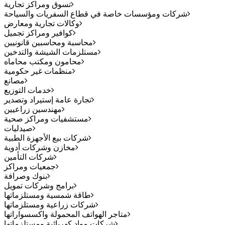
تسوق ومراكز تجارية
شركات ومؤسسات خاصة في قطاع السفريات والسياحة
وكالات تجارية ومعارض
كوافير ومراكز تجميل
محاسبة ومحاسبين قانونيين
مستلزمات الشيشة والتدخين
محامون ومكتب محاماه
منظمات غير حكومية
مصانع
خدمات التوزيع
تجارة عامة إستيراد وتصدير
مهندسين زراعيين
مستشفيات ومراكز صحية
صيدليات
شركات بيع الأجهزة الطبية
مخازن وشركات أدوية
شركات التأمين
جمعيات ومراكز
بنوك وصرافة
برامج وشركات تمويل
طاقة شمسية ومستلزماتها
شركات زراعية ومستلزماتها
متاجر الهواتف المحمولة واكسسواراتها
شركات مواد كهربائية ومستلزماتها