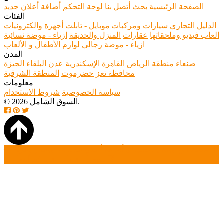
الصفحة الرئيسية
بحث
أتصل بنا
لوحة التحكم
أضافة أعلان جديد
الفئات
الدليل التجاري
سيارات ومركبات
موبايل - تابلت
أجهزة والكترونيات
العاب فيديو وملحقاتها
عقارات
المنزل والحديقة
ازياء - موضة نسائية
ازياء - موضة رجالي
لوازم الأطفال و الألعاب
المدن
صنعاء
منطقة الرياض
القاهرة
الإسكندرية
عدن
البلقاء
الجيزة
محافظة تعز
حضرموت
المنطقة الشرقية
معلومات
سياسة الخصوصية
شروط الاستخدام
© 2026 السوق الشامل.
الصفحة الرئيسية
بحث
أضافة أعلان جديد
تسجيل دخول
تسجيل حساب جديد
أتصل بنا