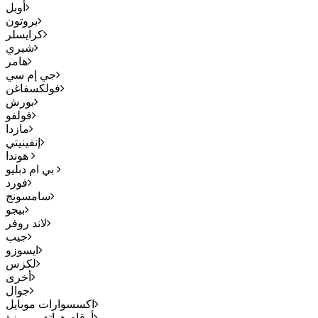
أوبل
بروتون
كرايسلر
شيري
هامر
جي إم سي
فولكسفاغن
بورش
فولفو
مازدا
إنفينيتي
هوندا
بي ام دبليو
فورد
سامسونج
بيجو
لاند روفر
جيب
ايسوزو
لكزس
أخرى
جوال
اكسسوارات موبايل
أرقام هواتف مميزة