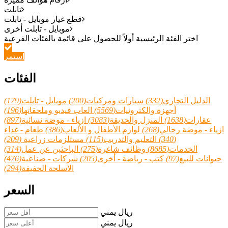
تابلت
قطع غيار موبايل - تابلت
موبايل - تابلت أخرى
استمر
الفئات
الدليل التجاري
(332)
سيارات ومركبات
(200)
موبايل - تابلت
(179)
أجهزة والكترونيات
(5569)
العاب فيديو وملحقاتها
(196)
عقارات
(1638)
المنزل والحديقة
(3083)
ازياء - موضة نسائية
(897)
ازياء - موضة رجالي
(268)
لوازم الأطفال و الألعاب
(386)
طعام - غذاء
(340)
التعليم والتدريب
(115)
مستلزمات زراعية
(209)
الخدمات
(8685)
وظائف شاغرة
(275)
الباحثين عن عمل
(314)
حيوانات للبيع
(97)
كتب - رياضة - أخرى
(205)
شركات - صناعية
(476)
الاسلحة الخفيفة
(294)
السعر
ريال يمني
ريال يمني