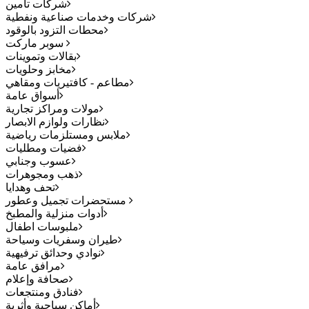
شركات تأمين
شركات وخدمات صناعية ونفطية
محطات التزود بالوقود
سوبر ماركت
بقالات وتموينات
مخابز وحلويات
مطاعم - كافتيريات ومقاهي
أسواق عامة
مولات ومراكز تجارية
نظارات ولوازم الابصار
ملابس ومستلزمات رياضية
فضيات ومطليات
عسوب وجنابي
ذهب ومجوهرات
تحف وهدايا
مستحضرات تجميل وعطور
أدوات منزلية والمطبخ
ملبوسات اطفال
طيران وسفريات وسياحة
نوادي وحدائق ترفيهية
مرافق عامة
صحافة وإعلام
فنادق ومنتجعات
أماكن سياحية وأثرية