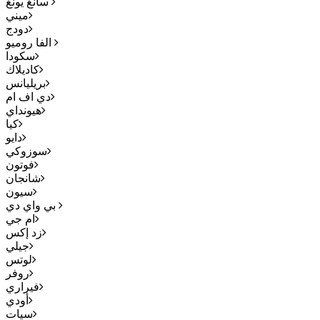
سانغ يونغ
ميني
دودج
الفا روميو
سكودا
كاديلاك
بريليانس
دي اف ام
هيونداي
كيا
دايو
سوزوكي
فوتون
شانجان
سيون
بي واي دي
ام جي
زد إكس
جيلي
لوتس
روفر
فيراري
أودي
سيات