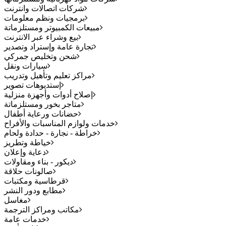
شركات اتصالات وانترنت
برمجيات ونظم معلومات
مبيعات الكمبيوتر ومستلزماتة
بيع وشراء عبر الانترنت
تجارة عامة وإستراد وتصدير
شحن وتخليص جمركي
سيارات ونقل
مراكز تعليم وتأهيل وتدريب
إستديوهات تصوير
إصلاح أدوات وأجهزة منزلية
متاجر بخور ومستلزماتة
حضانات ورعاية أطفال
خدمات ولوازم المناسبات والأفراح
خراطة - نجارة - حدادة ولحام
خياطة وتطريز
دعاية وإعلان
ديكور - بناء ومقاولات
صالونات حلاقة
قرطاسية ومكتبات
مطابع ودور النشر
مغاسل
مكاتب ومراكز الترجمة
خدمات عامة