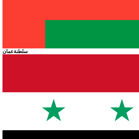
سلطنةعمان