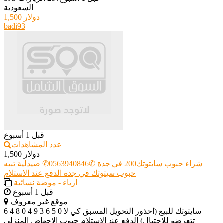
السعودية
1,500 دولار
badi93
قبل 1 أسبوع
عدد المشاهدات
1,500 دولار
شراء حبوب سايتوتك200 في جدة ✆0563940846✆ صيدلية تبيه
حبوب سيتوتك في جدة الدفع عند الاستلام
ازياء - موضة نسائية
قبل 1 أسبوع
موقع غير معروف
6 4 8 0 4 9 3 6 5 0 سايتوتك للبيع (احذور التحويل المسبق كي لا
تتعرضو للاحتيال) الدفع عند الاستلام حبوب الاجهاض المنزلي