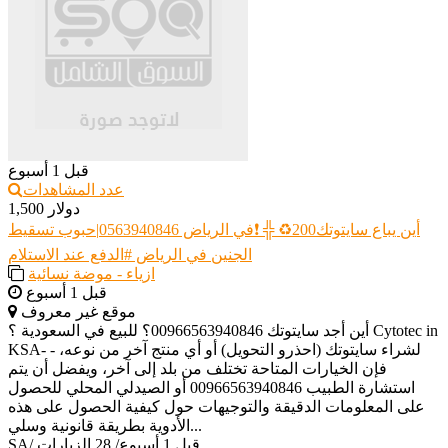
قبل 1 أسبوع
عدد المشاهدات
1,500 دولار
أين يباع سايتوتك200♻️ ╬ ❗️في الرياض 0563940846|حبوب تسقيط
الجنين في الرياض #الدفع عند الاستلام
ازياء - موضة نسائية
قبل 1 أسبوع
موقع غير معروف
أين أجد سايتوتك 00966563940846؟ للبيع في السعودية ؟ Cytotec in
KSA- - لشراء سايتوتك (احذرو التحويل) أو أي منتج آخر من نوعه،
فإن الخيارات المتاحة تختلف من بلد إلى آخر، ويفضل أن يتم
استشارة الطبيب 00966563940846 أو الصيدلي المحلي للحصول
على المعلومات الدقيقة والتوجيهات حول كيفية الحصول على هذه
الأدوية بطريقة قانونية وسلي...
قبل 1 أسبوع
/
28 الزيارات
/
SA