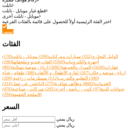
تابلت
قطع غيار موبايل - تابلت
موبايل - تابلت أخرى
استمر
الفئات
الدليل التجاري
(332)
سيارات ومركبات
(199)
موبايل - تابلت
(178)
أجهزة والكترونيات
(5569)
العاب فيديو وملحقاتها
(196)
عقارات
(1638)
المنزل والحديقة
(3082)
ازياء - موضة نسائية
(893)
ازياء - موضة رجالي
(267)
لوازم الأطفال و الألعاب
(386)
طعام - غذاء
(340)
التعليم والتدريب
(112)
مستلزمات زراعية
(209)
الخدمات
(8683)
وظائف شاغرة
(275)
الباحثين عن عمل
(314)
حيوانات للبيع
(97)
كتب - رياضة - أخرى
(205)
شركات - صناعية
(476)
الاسلحة الخفيفة
(294)
السعر
ريال يمني
ريال يمني