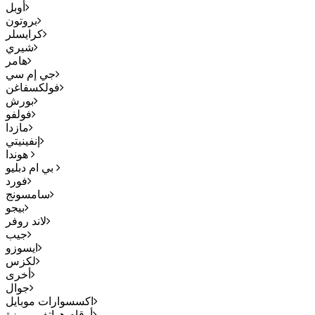
أوبل
بروتون
كرايسلر
شيري
هامر
جي إم سي
فولكسفاغن
بورش
فولفو
مازدا
إنفينيتي
هوندا
بي ام دبليو
فورد
سامسونج
بيجو
لاند روفر
جيب
ايسوزو
لكزس
أخرى
جوال
اكسسوارات موبايل
أرقام هواتف مميزة