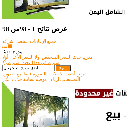
عرض نتائج 1 - 98من 98
جميع الإعلانات
شخصي
شركة
مدرج حديثا
مدرج حديثا
السعر المنخفض أولا
السعر الأعلى أولا
اشترك في هذا البحث
اشترك
اشترك
عرض أحدث الأعلانات الصورة فقط
مع الصورة
التصنيفات: ازياء - موضة نسائية
حذف الكل