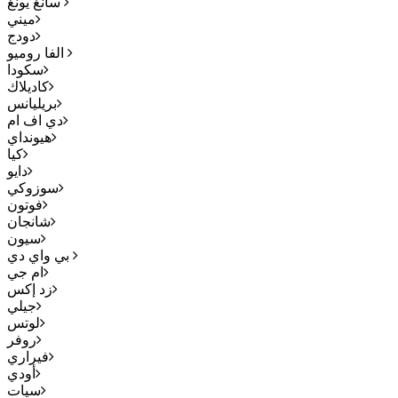
سانغ يونغ
ميني
دودج
الفا روميو
سكودا
كاديلاك
بريليانس
دي اف ام
هيونداي
كيا
دايو
سوزوكي
فوتون
شانجان
سيون
بي واي دي
ام جي
زد إكس
جيلي
لوتس
روفر
فيراري
أودي
سيات