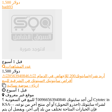
1,500 دولار
badi93
قبل 1 أسبوع
عدد المشاهدات
1,500 دولار
أريد شراء|سايتوتك200 للإجهاض في الدمام ☑︎⚠︎0563940846☑︎⚠︎
أقراص سايتوتيك #سيتوتك في الشرقية للبيع
ازياء - موضة نسائية
قبل 1 أسبوع
موقع غير معروف
أين أجد سايتوتك 00966563940846؟ للبيع في السعودية ؟ Cytotec in
KSA- - لشراء سايتوتك (احذرو التحويل) أو أي منتج آخر من نوعه،
فإن الخيارات المتاحة تختلف من بلد إلى آخر، ويفضل أن يتم