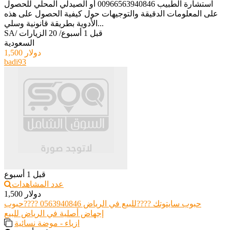
استشارة الطبيب 00966563940846 أو الصيدلي المحلي للحصول
على المعلومات الدقيقة والتوجيهات حول كيفية الحصول على هذه
الأدوية بطريقة قانونية وسلي...
قبل 1 أسبوع
/
20 الزيارات
/
SA
السعودية
1,500 دولار
badi93
قبل 1 أسبوع
عدد المشاهدات
1,500 دولار
حبوب سايتوتك ????للبيع في الرياض 0563940846 ????حبوب
إجهاض أصلية في الرياض للبيع
ازياء - موضة نسائية