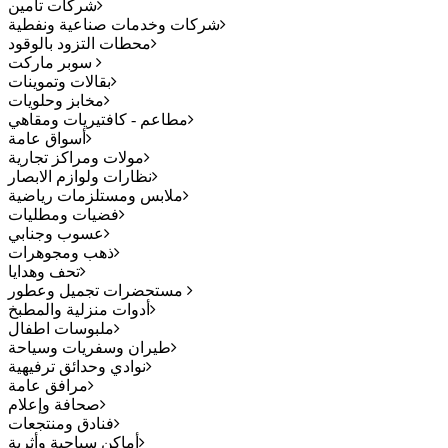
شركات تأمين
شركات وخدمات صناعية ونفطية
محطات التزود بالوقود
سوبر ماركت
بقالات وتموينات
مخابز وحلويات
مطاعم - كافتيريات ومقاهي
أسواق عامة
مولات ومراكز تجارية
نظارات ولوازم الابصار
ملابس ومستلزمات رياضية
فضيات ومطليات
عسوب وجنابي
ذهب ومجوهرات
تحف وهدايا
مستحضرات تجميل وعطور
أدوات منزلية والمطبخ
ملبوسات اطفال
طيران وسفريات وسياحة
نوادي وحدائق ترفيهية
مرافق عامة
صحافة وإعلام
فنادق ومنتجعات
أماكن سياحية وأثرية