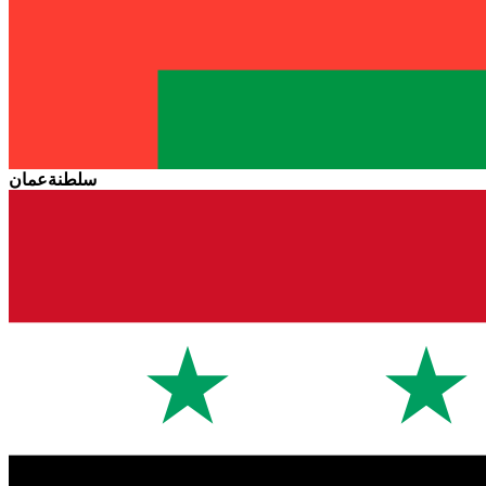
سلطنةعمان