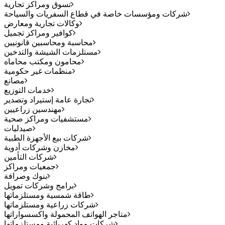
تسوق ومراكز تجارية
شركات ومؤسسات خاصة في قطاع السفريات والسياحة
وكالات تجارية ومعارض
كوافير ومراكز تجميل
محاسبة ومحاسبين قانونيين
مستلزمات الشيشة والتدخين
محامون ومكتب محاماه
منظمات غير حكومية
مصانع
خدمات التوزيع
تجارة عامة إستيراد وتصدير
مهندسين زراعيين
مستشفيات ومراكز صحية
صيدليات
شركات بيع الأجهزة الطبية
مخازن وشركات أدوية
شركات التأمين
جمعيات ومراكز
بنوك وصرافة
برامج وشركات تمويل
طاقة شمسية ومستلزماتها
شركات زراعية ومستلزماتها
متاجر الهواتف المحمولة واكسسواراتها
شركات مواد كهربائية ومستلزماتها