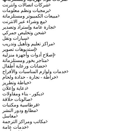
شركات اتصالات وانترنت
برمجيات ونظم معلومات
مبيعات الكمبيوتر ومستلزماتة
بيع وشراء عبر الانترنت
تجارة عامة وإستراد وتصدير
شحن وتخليص جمركي
سيارات ونقل
مراكز تعليم وتأهيل وتدريب
إستديوهات تصوير
إصلاح أدوات وأجهزة منزلية
متاجر بخور ومستلزماتة
حضانات ورعاية أطفال
خدمات ولوازم المناسبات والأفراح
خراطة - نجارة - حدادة ولحام
خياطة وتطريز
دعاية وإعلان
ديكور - بناء ومقاولات
صالونات حلاقة
قرطاسية ومكتبات
مطابع ودور النشر
مغاسل
مكاتب ومراكز الترجمة
خدمات عامة