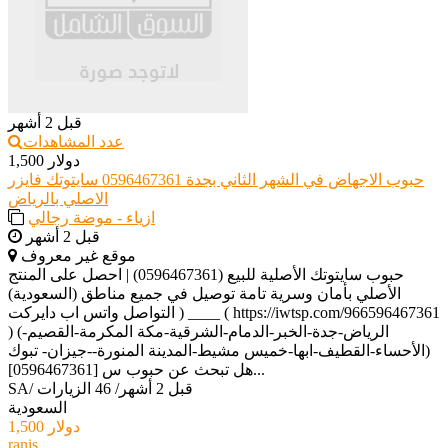
قبل 2 أشهر
عدد المشاهدات
1,500 دولار
حبوب الاجهاض في الشهر الثاني بجدة 0596467361 سايتوتك فايزر
الاصلي بالرياض
ازياء - موضة رجالي
قبل 2 أشهر
موقع غير معروف
حبوب سايتوتك الأصلية للبيع (0596467361) | احصل على المنتج
الأصلي بأمان وسرية تامة توصيل في جميع مناطق (السعودية)
التواصل واتس اب دايركت ) ____ ( https://iwtsp.com/966596467361
) (الرياض-جدة-الخبر-الدمام-الشرقية-مكة المكرمة-القصيم-
الأحساء-القطيف-ابها-خميس مشيط-المدينة المنورة--جيزان- تبوك)
[0596467361] هل تبحث عن حبوب س...
قبل 2 أشهر
/
46 الزيارات
/
SA
السعودية
1,500 دولار
ranis