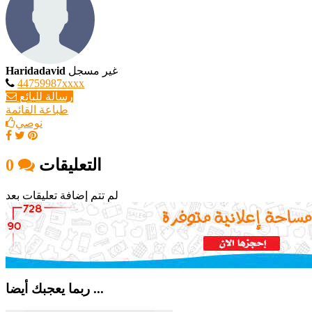
غير مسجل
Haridadavid
44759987xxxx
رسالة للبائع
طباعة القائمة
نوصي
التعليقات
0
لم تتم إضافة تعليقات بعد
ربما يعجبك أيضا ...