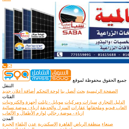
جميع الحقوق محفوظة لموقع
التنقل
الصفحة الرئيسية
بحث
أتصل بنا
لوحة التحكم
أضافة أعلان جديد
الفئات
الدليل التجاري
سيارات ومركبات
موبايل - تابلت
أجهزة والكترونيات
العاب فيديو وملحقاتها
عقارات
المنزل والحديقة
ازياء - موضة نسائية
ازياء - موضة رجالي
لوازم الأطفال و الألعاب
المدن
صنعاء
منطقة الرياض
القاهرة
الإسكندرية
عدن
البلقاء
الجيزة