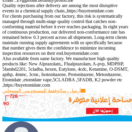
Email ..Evgglobalchemist@proton.me
Quality rejections after delivery are among the most disruptive
events in a chemical supply chain.,https://buyetomidate.com
For clients purchasing from our factory, this risk is systematically
managed through multi-stage quality control that catches non-
conforming material before it ever reaches packaging. In eight years
of continuous production, our delivered non-conformance rate has
remained below 0.3 percent across all shipments. Long-term clients
maintain running supply agreements with us specifically because
that number gives them the confidence to minimize incoming
inspection resources on their end.buyetomidate.com
Also available from same factory. We manufacture high quality
products like: New Alprazolam,, Flualprazolam, A-pvp, MDPHP,
5fambd2201, 5cladba, hexen, Eutylone, 4cdc, Ketamine, O-DSMT,
apihp, 4mmc, 3cmc, Isotonitazene, Protonitazene, Metonitazene,
Etomidate ,etomidate vape,5CLADBA ,5FADB, K2 powder etc
,https://buyetomidate.com
أرسل رسالة
فقط للمستخدمين المسجلين