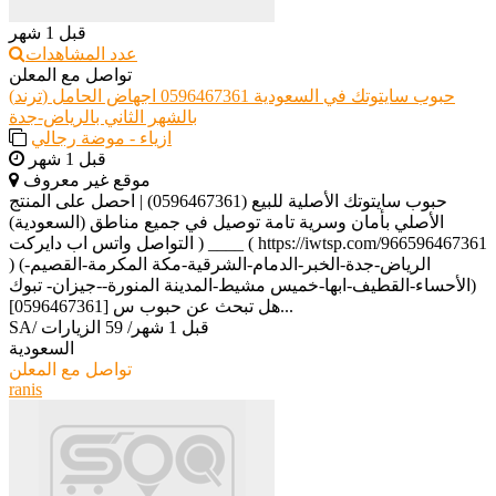
قبل 1 شهر
عدد المشاهدات
تواصل مع المعلن
(ترند) حبوب سايتوتك في السعودية 0596467361 اجهاض الحامل
بالشهر الثاني بالرياض-جدة
ازياء - موضة رجالي
قبل 1 شهر
موقع غير معروف
حبوب سايتوتك الأصلية للبيع (0596467361) | احصل على المنتج
الأصلي بأمان وسرية تامة توصيل في جميع مناطق (السعودية)
التواصل واتس اب دايركت ) ____ ( https://iwtsp.com/966596467361
) (الرياض-جدة-الخبر-الدمام-الشرقية-مكة المكرمة-القصيم-
الأحساء-القطيف-ابها-خميس مشيط-المدينة المنورة--جيزان- تبوك)
[0596467361] هل تبحث عن حبوب س...
قبل 1 شهر
/
59 الزيارات
/
SA
السعودية
تواصل مع المعلن
ranis