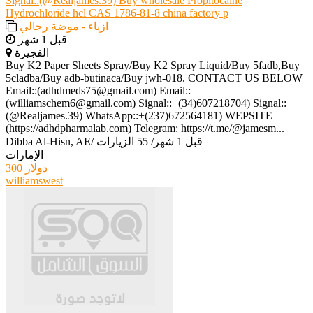
Signal::(@Realjames.39) Buy wholesale Propitocaine
Hydrochloride hcl CAS 1786-81-8 china factory p
ازياء - موضة رجالي
قبل 1 شهر
الفجيرة
Buy K2 Paper Sheets Spray/Buy K2 Spray Liquid/Buy 5fadb,Buy
5cladba/Buy adb-butinaca/Buy jwh-018. CONTACT US BELOW
Email::(adhdmeds75@gmail.com) Email::
(williamschem6@gmail.com) Signal::+(34)607218704) Signal::
(@Realjames.39) WhatsApp::+(237)672564181) WEPSITE
(https://adhdpharmalab.com) Telegram: https://t.me/@jamesm...
قبل 1 شهر
/
55 الزيارات
/
Dibba Al-Hisn, AE
الإمارات
300 دولار
williamswest