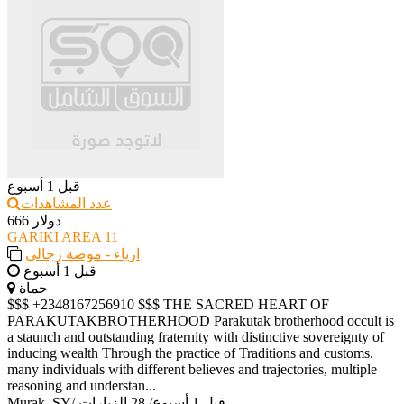
قبل 1 أسبوع
عدد المشاهدات
666 دولار
GARIKI AREA 11
ازياء - موضة رجالي
قبل 1 أسبوع
حماة
$$$ +2348167256910 $$$ THE SACRED HEART OF
PARAKUTAKBROTHERHOOD Parakutak brotherhood occult is
a staunch and outstanding fraternity with distinctive sovereignty of
inducing wealth Through the practice of Traditions and customs.
many individuals with different believes and trajectories, multiple
reasoning and understan...
قبل 1 أسبوع
/
28 الزيارات
/
Mūrak, SY