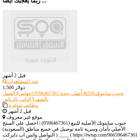
ربما يعجبك أيضا ...
قبل 2 أشهر
عدد المشاهدات
1,500 دولار
حبوب سايتوتك200& أًصلي بجدة 0596467361 اجهاض$ الحمل
بالشهر$ الثاني بالرياض
وظائف شاغرة
قبل 2 أشهر
موقع غير معروف
حبوب سايتوتك الأصلية للبيع (0596467361) | احصل على المنتج
الأصلي بأمان وسرية تامة توصيل في جميع مناطق (السعودية)
التواصل واتس اب دايركت ) ____ ( https://iwtsp.com/966596467361