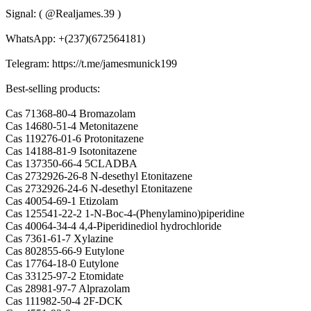
Signal: ( @Realjames.39 )
WhatsApp: +(237)(672564181)
Telegram: https://t.me/jamesmunick199
Best-selling products:
Cas 71368-80-4 Bromazolam
Cas 14680-51-4 Metonitazene
Cas 119276-01-6 Protonitazene
Cas 14188-81-9 Isotonitazene
Cas 137350-66-4 5CLADBA
Cas 2732926-26-8 N-desethyl Etonitazene
Cas 2732926-24-6 N-desethyl Etonitazene
Cas 40054-69-1 Etizolam
Cas 125541-22-2 1-N-Boc-4-(Phenylamino)piperidine
Cas 40064-34-4 4,4-Piperidinediol hydrochloride
Cas 7361-61-7 Xylazine
Cas 802855-66-9 Eutylone
Cas 17764-18-0 Eutylone
Cas 33125-97-2 Etomidate
Cas 28981-97-7 Alprazolam
Cas 111982-50-4 2F-DCK