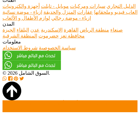
الفئات
الدليل التجاري
سيارات ومركبات
موبايل - تابلت
أجهزة والكترونيات
العاب فيديو وملحقاتها
عقارات
المنزل والحديقة
ازياء - موضة نسائية
ازياء - موضة رجالي
لوازم الأطفال و الألعاب
المدن
صنعاء
منطقة الرياض
القاهرة
الإسكندرية
عدن
البلقاء
الجيزة
محافظة تعز
حضرموت
المنطقة الشرقية
معلومات
سياسة الخصوصية
شروط الاستخدام
© 2026 السوق الشامل.
الصفحة الرئيسية
بحث
أضافة أعلان جديد
تسجيل دخول
تسجيل حساب جديد
أتصل بنا