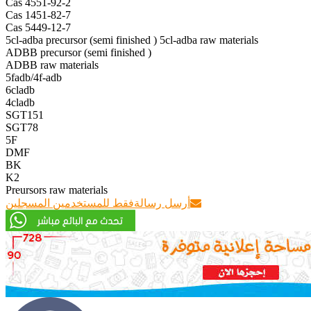
Cas 4551-92-2
Cas 1451-82-7
Cas 5449-12-7
5cl-adba precursor (semi finished ) 5cl-adba raw materials
ADBB precursor (semi finished )
ADBB raw materials
5fadb/4f-adb
6cladb
4cladb
SGT151
SGT78
5F
DMF
BK
K2
Preursors raw materials
أرسل رسالة
فقط للمستخدمين المسجلين