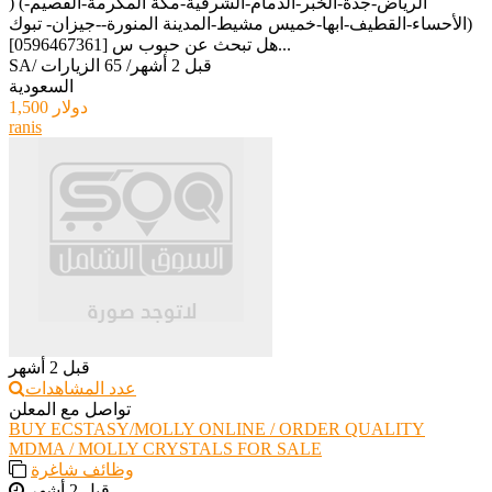
) (الرياض-جدة-الخبر-الدمام-الشرقية-مكة المكرمة-القصيم-
الأحساء-القطيف-ابها-خميس مشيط-المدينة المنورة--جيزان- تبوك)
[0596467361] هل تبحث عن حبوب س...
قبل 2 أشهر
/
65 الزيارات
/
SA
السعودية
1,500 دولار
ranis
قبل 2 أشهر
عدد المشاهدات
تواصل مع المعلن
BUY ECSTASY/MOLLY ONLINE / ORDER QUALITY
MDMA / MOLLY CRYSTALS FOR SALE
وظائف شاغرة
قبل 2 أشهر