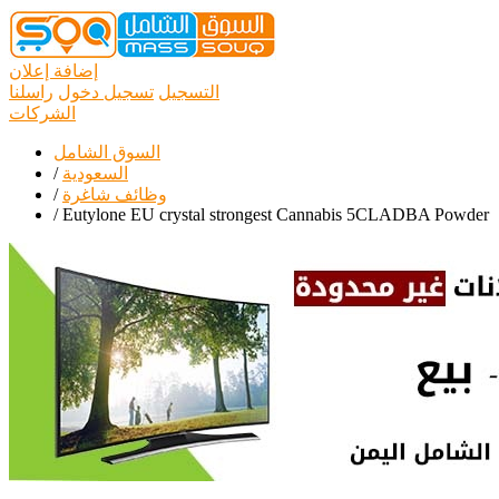
إضافة إعلان
التسجيل
تسجيل دخول
راسلنا
الشركات
السوق الشامل
السعودية
/
وظائف شاغرة
/
/
Eutylone EU crystal strongest Cannabis 5CLADBA Powder