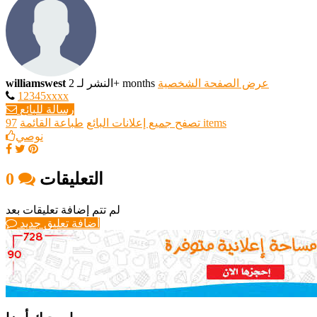
عرض الصفحة الشخصية
النشر لـ 2+ months
williamswest
12345xxxx
رسالة للبائع
97 items
تصفح جميع إعلانات البائع
طباعة القائمة
نوصي
التعليقات
0
لم تتم إضافة تعليقات بعد
أضافة تعليق جديد