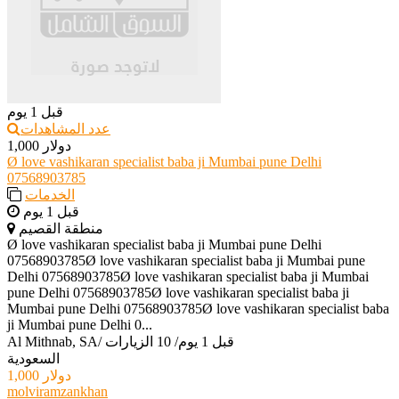
قبل 1 يوم
عدد المشاهدات
1,000 دولار
Ø love vashikaran specialist baba ji Mumbai pune Delhi
07568903785
الخدمات
قبل 1 يوم
منطقة القصيم
Ø love vashikaran specialist baba ji Mumbai pune Delhi
07568903785Ø love vashikaran specialist baba ji Mumbai pune
Delhi 07568903785Ø love vashikaran specialist baba ji Mumbai
pune Delhi 07568903785Ø love vashikaran specialist baba ji
Mumbai pune Delhi 07568903785Ø love vashikaran specialist baba
ji Mumbai pune Delhi 0...
قبل 1 يوم
/
10 الزيارات
/
Al Mithnab, SA
السعودية
1,000 دولار
molviramzankhan