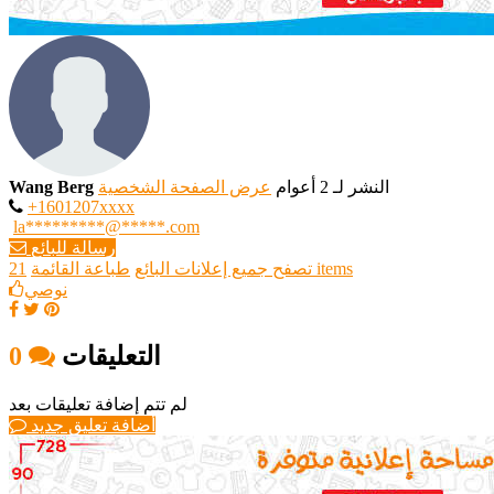
النشر لـ 2 أعوام
عرض الصفحة الشخصية
Wang Berg
+1601207xxxx
la*********@*****.com
رسالة للبائع
21 items
تصفح جميع إعلانات البائع
طباعة القائمة
نوصي
التعليقات
0
لم تتم إضافة تعليقات بعد
أضافة تعليق جديد