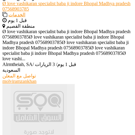
Ø love vashikaran specialist baba ji indore Bhopal Madhya pradesh
07568903785
الخدمات
قبل 1 يوم
منطقة القصيم
Ø love vashikaran specialist baba ji indore Bhopal Madhya pradesh
07568903785Ø love vashikaran specialist baba ji indore Bhopal
Madhya pradesh 07568903785Ø love vashikaran specialist baba ji
indore Bhopal Madhya pradesh 07568903785Ø love vashikaran
specialist baba ji indore Bhopal Madhya pradesh 07568903785Ø
love vashi...
قبل 1 يوم
/
3 الزيارات
/
Alrmtheiah, SA
السعودية
تواصل مع المعلن
molviramzankhan