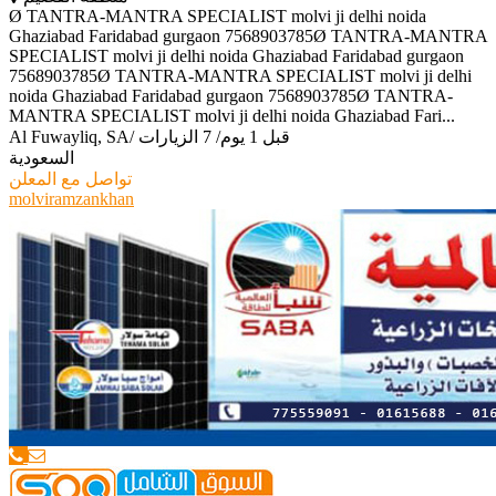
Ø TANTRA-MANTRA SPECIALIST molvi ji delhi noida
Ghaziabad Faridabad gurgaon 7568903785Ø TANTRA-MANTRA
SPECIALIST molvi ji delhi noida Ghaziabad Faridabad gurgaon
7568903785Ø TANTRA-MANTRA SPECIALIST molvi ji delhi
noida Ghaziabad Faridabad gurgaon 7568903785Ø TANTRA-
MANTRA SPECIALIST molvi ji delhi noida Ghaziabad Fari...
قبل 1 يوم
/
7 الزيارات
/
Al Fuwayliq, SA
السعودية
تواصل مع المعلن
molviramzankhan