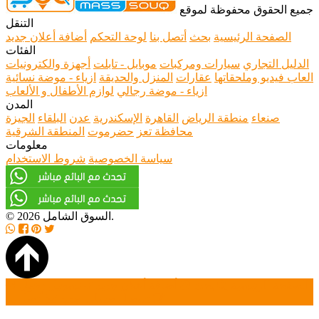
جميع الحقوق محفوظة لموقع
التنقل
الصفحة الرئيسية
بحث
أتصل بنا
لوحة التحكم
أضافة أعلان جديد
الفئات
الدليل التجاري
سيارات ومركبات
موبايل - تابلت
أجهزة والكترونيات
العاب فيديو وملحقاتها
عقارات
المنزل والحديقة
ازياء - موضة نسائية
ازياء - موضة رجالي
لوازم الأطفال و الألعاب
المدن
صنعاء
منطقة الرياض
القاهرة
الإسكندرية
عدن
البلقاء
الجيزة
محافظة تعز
حضرموت
المنطقة الشرقية
معلومات
سياسة الخصوصية
شروط الاستخدام
© 2026 السوق الشامل.
الصفحة الرئيسية
بحث
أضافة أعلان جديد
تسجيل دخول
تسجيل حساب جديد
أتصل بنا