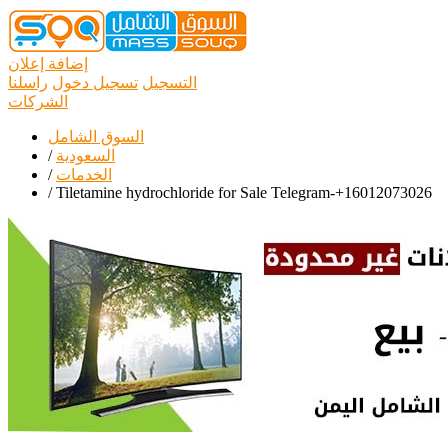
إضافة إعلان
التسجيل
تسجيل دخول
راسلنا
الشركات
السوق الشامل
السعودية
/
الخدمات
/
/
Tiletamine hydrochloride for Sale Telegram-+16012073026