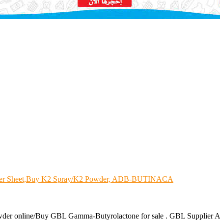
er Sheet,Buy K2 Spray/K2 Powder, ADB-BUTINACA
owder online/Buy GBL Gamma-Butyrolactone for sale . GBL Suppli