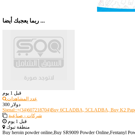
ربما يعجبك أيضا ...
قبل 1 يوم
عدد المشاهدات
300 دولار
Signal::+(34)607218704)Buy 6CLADBA, 5CLADBA, Buy K2 Pap
شركات - صناعية
قبل 1 يوم
منطقة تبوك
Buy heroin powder online,Buy SR9009 Powder Online,Fentanyl P