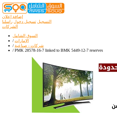
إضافة إعلان
التسجيل
تسجيل دخول
راسلنا
الشركات
السوق الشامل
الإمارات
/
شركات - صناعية
/
/
PMK 28578-16-7 linked to BMK 5449-12-7 reserves