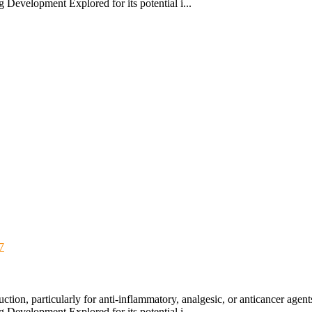
 Development Explored for its potential i...
7
on, particularly for anti-inflammatory, analgesic, or anticancer agents
 Development Explored for its potential i...