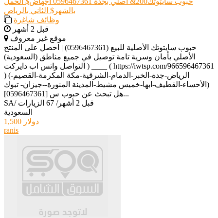
حبوب سايتوتك200& أًصلي بجدة 0596467361 اجهاض$ الحمل
بالشهر$ الثاني بالرياض
وظائف شاغرة
قبل 2 أشهر
موقع غير معروف
حبوب سايتوتك الأصلية للبيع (0596467361) | احصل على المنتج
الأصلي بأمان وسرية تامة توصيل في جميع مناطق (السعودية)
التواصل واتس اب دايركت ) ____ ( https://iwtsp.com/966596467361
) (الرياض-جدة-الخبر-الدمام-الشرقية-مكة المكرمة-القصيم-
الأحساء-القطيف-ابها-خميس مشيط-المدينة المنورة--جيزان- تبوك)
[0596467361] هل تبحث عن حبوب س...
قبل 2 أشهر
/
67 الزيارات
/
SA
السعودية
1,500 دولار
ranis