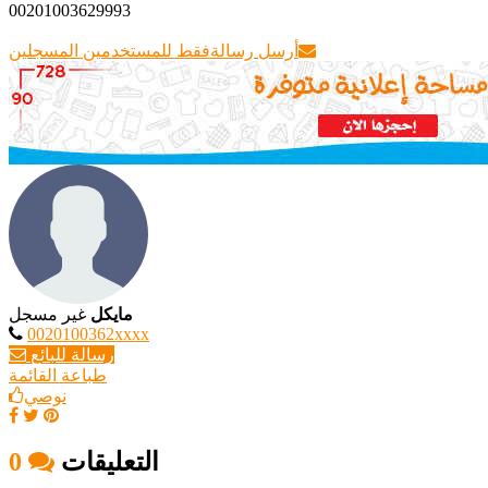
00201003629993
أرسل رسالة
فقط للمستخدمين المسجلين
مايكل
غير مسجل
0020100362xxxx
رسالة للبائع
طباعة القائمة
نوصي
التعليقات
0