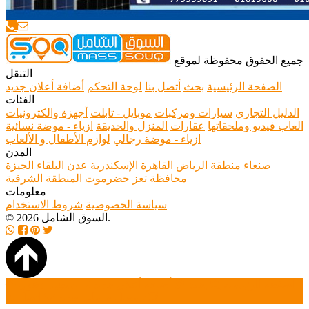
جميع الحقوق محفوظة لموقع
التنقل
الصفحة الرئيسية
بحث
أتصل بنا
لوحة التحكم
أضافة أعلان جديد
الفئات
الدليل التجاري
سيارات ومركبات
موبايل - تابلت
أجهزة والكترونيات
العاب فيديو وملحقاتها
عقارات
المنزل والحديقة
ازياء - موضة نسائية
ازياء - موضة رجالي
لوازم الأطفال و الألعاب
المدن
صنعاء
منطقة الرياض
القاهرة
الإسكندرية
عدن
البلقاء
الجيزة
محافظة تعز
حضرموت
المنطقة الشرقية
معلومات
سياسة الخصوصية
شروط الاستخدام
© 2026 السوق الشامل.
الصفحة الرئيسية
بحث
أضافة أعلان جديد
تسجيل دخول
تسجيل حساب جديد
أتصل بنا