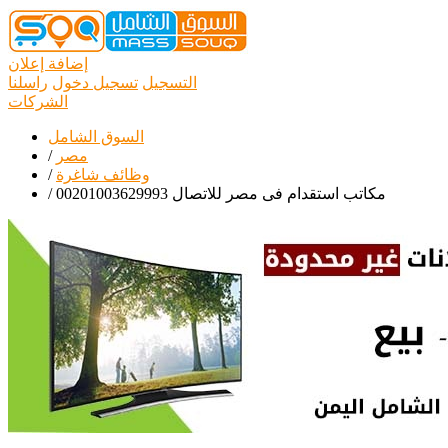
إضافة إعلان
التسجيل
تسجيل دخول
راسلنا
الشركات
السوق الشامل
مصر
/
وظائف شاغرة
/
مكاتب استقدام فى مصر للاتصال 00201003629993
/