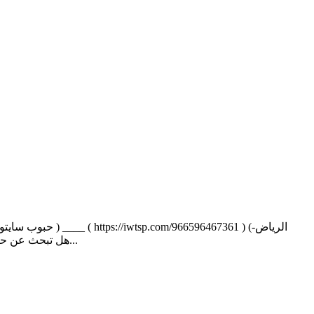
جدة-الخبر-الدمام-الشرقية-مكة المكرمة-القصيم-الأحساء-القطيف-ابها-خميس مشيط-المدينة المنورة--جيزان- تبوك) [0596467361] هل تبحث عن حبوب س...