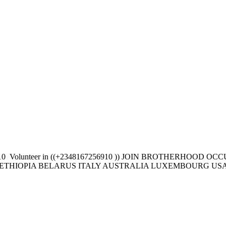
0 ‎ ‎Volunteer in ((+2348167256910 )) JOIN BROTHERHO
IOPIA BELARUS ITALY AUSTRALIA LUXEMBOURG USA UAE 