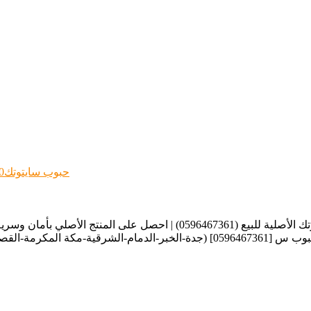
حبوب سايتوتك200& أًصلي بجدة 0596467361 اجهاض$ الحمل بالشهر$ الثاني بالرياض
حبوب سايتوتك الأصلية للبيع (0596467361) | احصل على المنتج الأصلي بأما