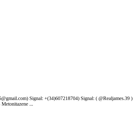
il.com) Signal: +(34)607218704) Signal: ( @Realjames.39 )
Metonitazene ...