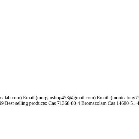
om) Email:(morganshop453@gmail.com) Email::(monicatony75@gma
9 Best-selling products: Cas 71368-80-4 Bromazolam Cas 14680-51-4 