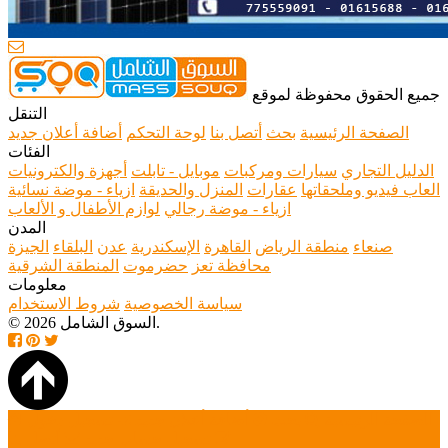
جميع الحقوق محفوظة لموقع
التنقل
الصفحة الرئيسية
بحث
أتصل بنا
لوحة التحكم
أضافة أعلان جديد
الفئات
الدليل التجاري
سيارات ومركبات
موبايل - تابلت
أجهزة والكترونيات
العاب فيديو وملحقاتها
عقارات
المنزل والحديقة
ازياء - موضة نسائية
ازياء - موضة رجالي
لوازم الأطفال و الألعاب
المدن
صنعاء
منطقة الرياض
القاهرة
الإسكندرية
عدن
البلقاء
الجيزة
محافظة تعز
حضرموت
المنطقة الشرقية
معلومات
سياسة الخصوصية
شروط الاستخدام
© 2026 السوق الشامل.
الصفحة الرئيسية
بحث
أضافة أعلان جديد
تسجيل دخول
تسجيل حساب جديد
أتصل بنا