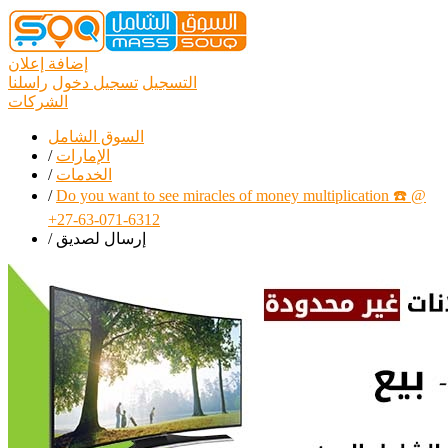
إضافة إعلان
التسجيل
تسجيل دخول
راسلنا
الشركات
السوق الشامل
الإمارات
/
الخدمات
/
/
Do you want to see miracles of money multiplication ☎️ @
+27-63-071-6312
إرسال لصديق
/