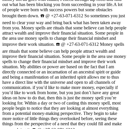
out what has been blocking you from succeeding in your life.A lot
of people were born with success powers but some obstacles
brought them down. ☎️ @ +27-63-071-6312 So sometimes you just
need to clear your way and bring back what has been taken away
from you. Money spells are rituals that some believe can help people
attract wealth and improve their financial situation. Some people in
the area use money spells to change their financial mindset and
improve their work situation. ☎️ @ +27-63-071-6312 Money spells
are rituals that some believe can help people attract wealth and
improve their financial situation. Some people in the area use money
spells to change their financial mindset and improve their work
situation. My abilities or power are based on the fact that I am
directly connected or an incarnation of an ancestral spirit or guide
and being a manifestation of an inherited spirit allows me to thus
have a direct line with the universe and open to all channels of
communication. if you’d like to make more money, especially if
you’d like to work from home, but you just don’t have any great
ideas on how to do that, then this is just the money spell you’re
looking for. Within a day or two of casting this money spell, most
people begin to notice that they are looking at almost everything
from a potential money-making perspective. They begin to take
more notice of little things they overlooked before, seeing these
things from the perspective of a need that they could fill and make