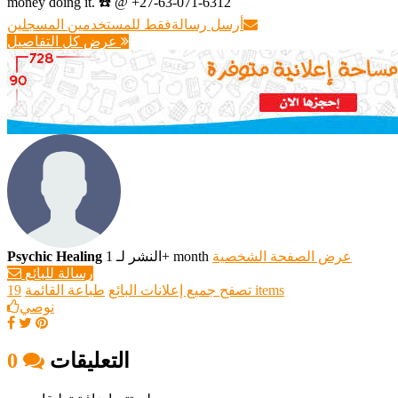
money doing it. ☎️ @ +27-63-071-6312
أرسل رسالة
فقط للمستخدمين المسجلين
عرض كل التفاصيل
عرض الصفحة الشخصية
النشر لـ 1+ month
Psychic Healing
رسالة للبائع
19 items
تصفح جميع إعلانات البائع
طباعة القائمة
نوصي
التعليقات
0