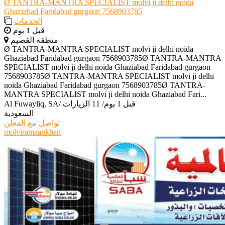
Ø TANTRA-MANTRA SPECIALIST molvi ji delhi noida
Ghaziabad Faridabad gurgaon 7568903785
الخدمات
قبل 1 يوم
منطقة القصيم
Ø TANTRA-MANTRA SPECIALIST molvi ji delhi noida
Ghaziabad Faridabad gurgaon 7568903785Ø TANTRA-MANTRA
SPECIALIST molvi ji delhi noida Ghaziabad Faridabad gurgaon
7568903785Ø TANTRA-MANTRA SPECIALIST molvi ji delhi
noida Ghaziabad Faridabad gurgaon 7568903785Ø TANTRA-
MANTRA SPECIALIST molvi ji delhi noida Ghaziabad Fari...
قبل 1 يوم
/
11 الزيارات
/
Al Fuwayliq, SA
السعودية
تواصل مع المعلن
molviramzankhan