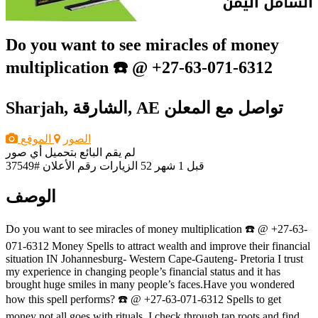
Do you want to see miracles of money
multiplication ☎️ @ +27-63-071-6312
تواصل مع المعلن
Sharjah, الشارقة, AE
الصور
الموقع
لم يقم البائع بتحميل أي صور
قبل 1 شهر
52 الزيارات
رقم الأعلان #37549
الوصف
Do you want to see miracles of money multiplication ☎️ @ +27-63-
071-6312 Money Spells to attract wealth and improve their financial
situation IN Johannesburg- Western Cape-Gauteng- Pretoria I trust
my experience in changing people’s financial status and it has
brought huge smiles in many people’s faces.Have you wondered
how this spell performs? ☎️ @ +27-63-071-6312 Spells to get
money not all goes with rituals, I check through tap roots and find