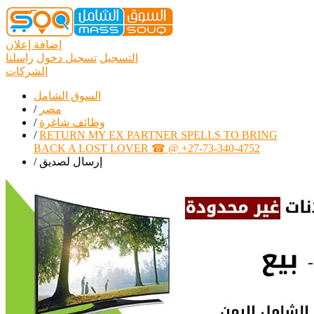
إضافة إعلان
التسجيل
تسجيل دخول
راسلنا
الشركات
السوق الشامل
مصر
/
وظائف شاغرة
/
/
RETURN MY EX PARTNER SPELLS TO BRING
BACK A LOST LOVER ☎ @ +27-73-340-4752
إرسال لصديق
/