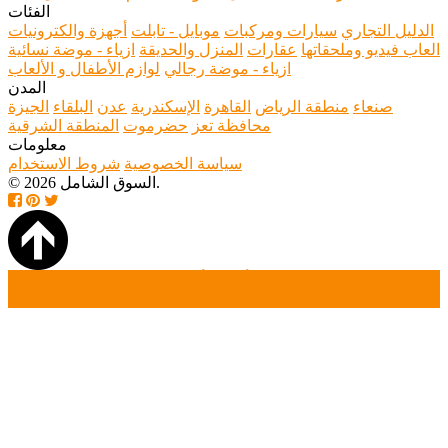
الفئات
الدليل التجاري
سيارات ومركبات
موبايل - تابلت
أجهزة والكترونيات
العاب فيديو وملحقاتها
عقارات
المنزل والحديقة
ازياء - موضة نسائية
ازياء - موضة رجالي
لوازم الأطفال و الألعاب
المدن
صنعاء
منطقة الرياض
القاهرة
الإسكندرية
عدن
البلقاء
الجيزة
محافظة تعز
حضرموت
المنطقة الشرقية
معلومات
سياسة الخصوصية
شروط الاستخدام
© 2026 السوق الشامل.
الصفحة الرئيسية
بحث
أضافة أعلان جديد
تسجيل دخول
تسجيل حساب جديد
أتصل بنا