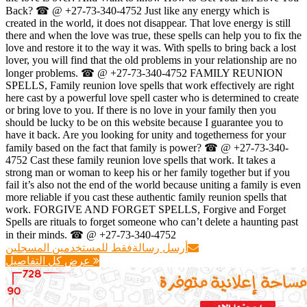
Back? ☎ @ +27-73-340-4752 Just like any energy which is
created in the world, it does not disappear. That love energy is still
there and when the love was true, these spells can help you to fix the
love and restore it to the way it was. With spells to bring back a lost
lover, you will find that the old problems in your relationship are no
longer problems. ☎ @ +27-73-340-4752 FAMILY REUNION
SPELLS, Family reunion love spells that work effectively are right
here cast by a powerful love spell caster who is determined to create
or bring love to you. If there is no love in your family then you
should be lucky to be on this website because I guarantee you to
have it back. Are you looking for unity and togetherness for your
family based on the fact that family is power? ☎ @ +27-73-340-
4752 Cast these family reunion love spells that work. It takes a
strong man or woman to keep his or her family together but if you
fail it’s also not the end of the world because uniting a family is even
more reliable if you cast these authentic family reunion spells that
work. FORGIVE AND FORGET SPELLS, Forgive and Forget
Spells are rituals to forget someone who can’t delete a haunting past
in their minds. ☎ @ +27-73-340-4752
أرسل رسالة
فقط للمستخدمين المسجلين
عرض كل التفاصيل