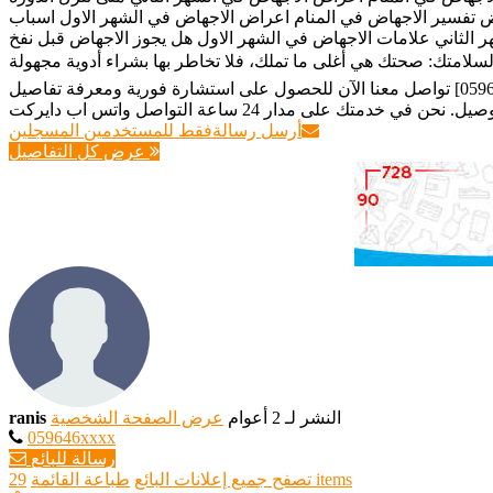
اض تفسير الاجهاض في المنام اعراض الاجهاض في الشهر الاول اسباب
 الثاني علامات الاجهاض في الشهر الاول هل يجوز الاجهاض قبل نفخ
....... ⚠️ تنبيه هام جداً لسلامتك: صحتك هي أغلى ما تملك، فلا تخاطر بها بشراء أدوية مجهولة
المصدر أو بأسعار رخيصة ومغرية لمنتجات مقلدة قد تسبب لك مضاعفات خطيرة. نحن نضمن لك جودة المنتج ومصدره الطبي. [0596467361] تواصل معنا الآن للحصول على استشارة فورية ومعرفة تفاصيل
أرسل رسالة
فقط للمستخدمين المسجلين
عرض كل التفاصيل
النشر لـ 2 أعوام
عرض الصفحة الشخصية
ranis
059646xxxx
رسالة للبائع
29 items
تصفح جميع إعلانات البائع
طباعة القائمة