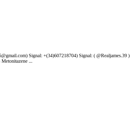
il.com) Signal: +(34)607218704) Signal: ( @Realjames.39 )
Metonitazene ...