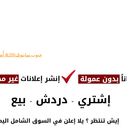
حبوب سايتوتك200& أًصلي بجدة 0596467361 اجهاض$ الحمل بالشهر$ الثاني بالرياض