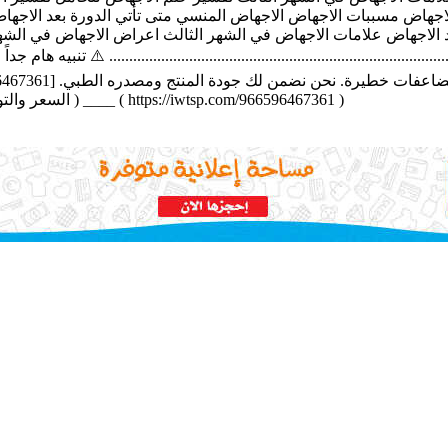
الاجهاض مسببات الاجهاض الاجهاض المنسي متى تأتي الدورة بعد الاجه
 الاجهاض علامات الاجهاض في الشهر الثالث اعراض الاجهاض في الشهر
...........................................................................................
السعر والتوصيل. نحن في خدمتك على مدار 24 ساعة التواصل واتس اب دايركت ) ____ ( https://iwtsp.com/966596467361 )