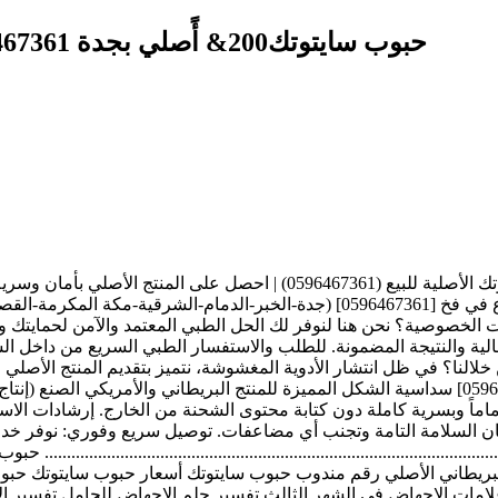
حبوب سايتوتك200& أًصلي بجدة 0596467361 اجهاض$ الحمل بالشهر$ الثاني بالرياض
حبوب سايتوتك الأصلية للبيع (0596467361) | احصل على المنتج الأصلي بأما
جدة-الخبر-الدمام-الشرقية-مكة المكرمة-القصيم-الأحساء-القطيف-ابها-خميس مشي
سايتوتك الأصلي باللون الفضي والخط الأسود والأقراص [0596467361] سداسية الشكل المميزة للمنتج 
ان السلامة التامة وتجنب أي مضاعفات. توصيل سريع وفوري: نوفر خد
........................................................................................
حبوب سايتوتك 200 مواصفات سايتوتك البريطاني الأصلي رقم مندوب حبوب سايتوتك أسعار 
لامات الاجهاض في الشهر الثالث تفسير حلم الاجهاض للحامل تفسير ال