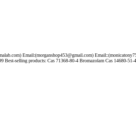
om) Email:(morganshop453@gmail.com) Email::(monicatony75@gma
9 Best-selling products: Cas 71368-80-4 Bromazolam Cas 14680-51-4 