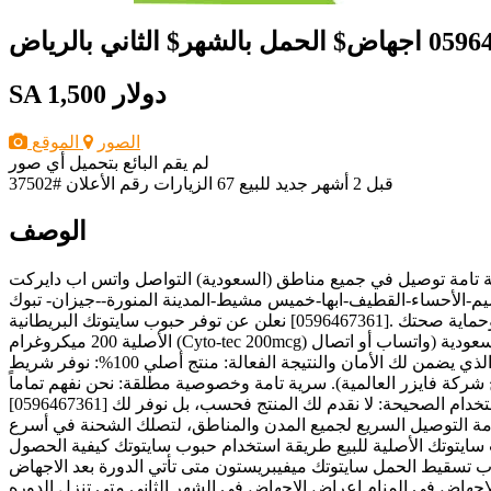
1,500 دولار
SA
الصور
الموقع
لم يقم البائع بتحميل أي صور
قبل 2 أشهر
جديد
للبيع
67 الزيارات
رقم الأعلان #37502
الوصف
ن وسرية تامة توصيل في جميع مناطق (السعودية) التواصل واتس اب دايركت ) ____ ( https://iwtsp.com/966596467361 ) (الرياض-
ط-المدينة المنورة--جيزان- تبوك) [0596467361] هل تبحث عن حبوب سايتوتك الأصلية [0596467361] وتخشى الوقوع في فخ
المنتجات المقلدة؟ هل تحتاج إلى حل آمن، مضمون، وبأعلى درجات الخصوصية؟ نحن هنا لنوفر لك الحل الطبي المعتمد والآمن لحمايتك وحماية صحتك .[0596467361] نعلن عن توفر حبوب سايتوتك البريطانية
الأصلية 200 ميكروغرام (Cyto-tec 200mcg) بجرعاتها الكاملة وصلاحيتها الجديدة، مباشرة من الوكيل لضمان الفعالية والنتيجة المضمونة. للطلب والاستفسار الطبي السريع من داخل السعودية (واتساب أو اتصال
مباشر): [0596467361]???? لماذا تختار حبوب سايتوتك الأصلية من خلالنا؟ في ظل انتشار الأدوية المغشوشة، نتميز بتقديم المنتج الأصلي الذي يضمن لك الأمان والنتيجة الفعالة: منتج أصلي 100%: نوفر شريط
البريطاني والأمريكي الصنع (إنتاج شركة فايزر العالمية). سرية تامة وخصوصية مطلقة: نحن نفهم تماماً
حساسية الأمر، لذلك يتم شحن وتوصيل الطلب في مغلف مغلق تماماً وبسرية كاملة دون كتابة محتوى الشحنة من الخارج. إرشادات الاستخدام الصحيحة: لا نقدم لك المنتج فحسب، بل نوفر لك [0596467361]
مة التوصيل السريع لجميع المدن والمناطق، لتصلك الشحنة في أسرع
.................... حبوب سايتوتك الأصلية للبيع طريقة استخدام حبوب سايتوتك كيفية الحصول
حبوب سايتوتك حبوب تسقيط الحمل سايتوتك ميفيبريستون متى تأتي الدورة بعد الاجهاض
اجهاض في المنام اعراض الاجهاض في الشهر الثاني متى تنزل الدوره