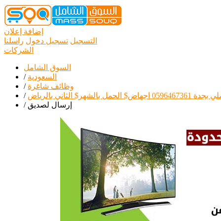
إضافة إعلان
التسجيل
تسجيل دخول
راسلنا
الشركات
السوق الشامل
السعودية
/
وظائف شاغرة
/
/
إرسال لصديق
/