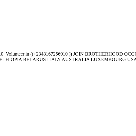
0 ‎ ‎Volunteer in ((+2348167256910 )) JOIN BROTHERHO
IOPIA BELARUS ITALY AUSTRALIA LUXEMBOURG USA UAE 