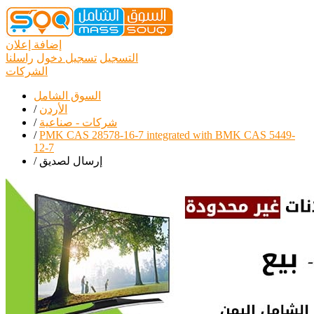
إضافة إعلان
التسجيل
تسجيل دخول
راسلنا
الشركات
السوق الشامل
الأردن
/
شركات - صناعية
/
/
PMK CAS 28578-16-7 integrated with BMK CAS 5449-
12-7
إرسال لصديق
/