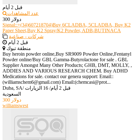
قبل 2 أيام
عدد المشاهدات
300 دولار
Signal::+(34)607218704)Buy 6CLADBA, 5CLADBA, Buy K2
Paper Sheet,Buy K2 Spray/K2 Powder, ADB-BUTINACA
شركات - صناعية
قبل 2 أيام
منطقة تبوك
Buy heroin powder online,Buy SR9009 Powder Online,Fentanyl
Powder online/Buy GBL Gamma-Butyrolactone for sale . GBL
Supplier Amongst Many Other Products; GHB, DMT, MOLLY, ,
ADDIES AND VARIOUS RESEARCH CHEM. Buy ADHD
Medications for sale. contact our genera support: Email::
(williamschem6@gmail.com) Email:(chemcasi@prot...
قبل 2 أيام
/
16 الزيارات
/
Duba, SA
السعودية
300 دولار
williamswest