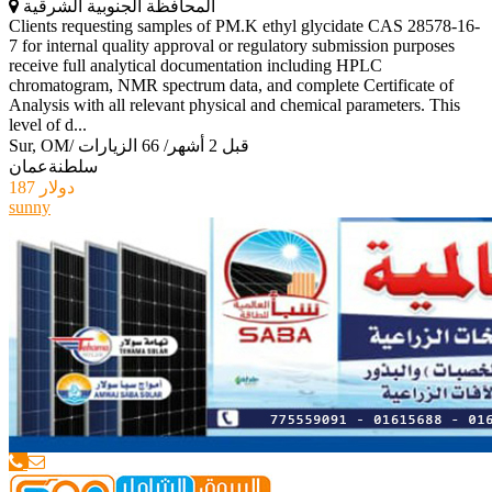
المحافظة الجنوبية الشرقية
Clients requesting samples of PM.K ethyl glycidate CAS 28578-16-
7 for internal quality approval or regulatory submission purposes
receive full analytical documentation including HPLC
chromatogram, NMR spectrum data, and complete Certificate of
Analysis with all relevant physical and chemical parameters. This
level of d...
قبل 2 أشهر
/
66 الزيارات
/
Sur, OM
سلطنةعمان
187 دولار
sunny