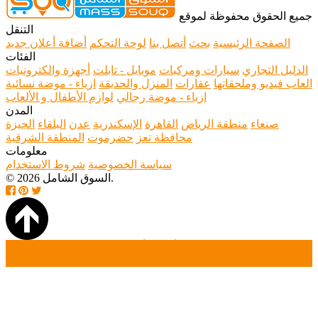
جميع الحقوق محفوظة لموقع
التنقل
الصفحة الرئيسية
بحث
أتصل بنا
لوحة التحكم
أضافة أعلان جديد
الفئات
الدليل التجاري
سيارات ومركبات
موبايل - تابلت
أجهزة والكترونيات
العاب فيديو وملحقاتها
عقارات
المنزل والحديقة
ازياء - موضة نسائية
ازياء - موضة رجالي
لوازم الأطفال و الألعاب
المدن
صنعاء
منطقة الرياض
القاهرة
الإسكندرية
عدن
البلقاء
الجيزة
محافظة تعز
حضرموت
المنطقة الشرقية
معلومات
سياسة الخصوصية
شروط الاستخدام
© 2026 السوق الشامل.
الصفحة الرئيسية
بحث
أضافة أعلان جديد
تسجيل دخول
تسجيل حساب جديد
أتصل بنا