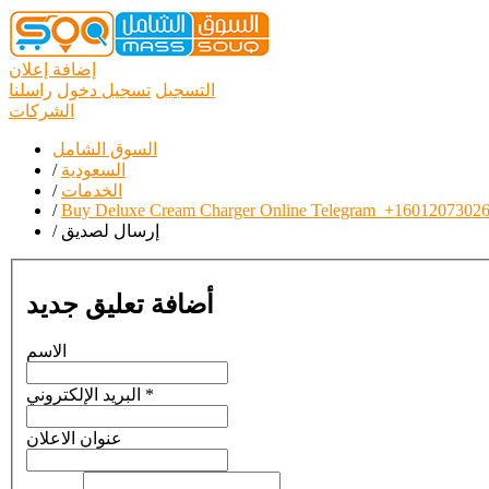
إضافة إعلان
التسجيل
تسجيل دخول
راسلنا
الشركات
السوق الشامل
السعودية
/
الخدمات
/
/
Buy Deluxe Cream Charger Online Telegram_+1601207302
إرسال لصديق
/
أضافة تعليق جديد
الاسم
*
البريد الإلكتروني
عنوان الاعلان