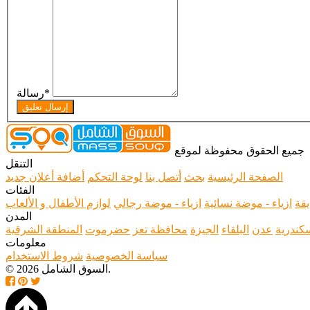
*
رسالة
إرسال تعليق
جميع الحقوق محفوظة لموقع
التنقل
الصفحة الرئيسية
بحث
أتصل بنا
لوحة التحكم
أضافة أعلان جديد
الفئات
يقة
ازياء - موضة نسائية
ازياء - موضة رجالي
لوازم الأطفال و الألعاب
المدن
سكندرية
عدن
البلقاء
الجيزة
محافظة تعز
حضرموت
المنطقة الشرقية
معلومات
سياسة الخصوصية
شروط الاستخدام
© 2026 السوق الشامل.