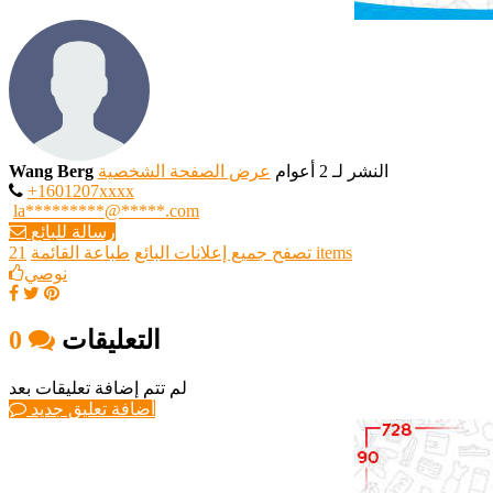
النشر لـ 2 أعوام
عرض الصفحة الشخصية
Wang Berg
+1601207xxxx
la*********@*****.com
رسالة للبائع
21 items
تصفح جميع إعلانات البائع
طباعة القائمة
نوصي
التعليقات
0
لم تتم إضافة تعليقات بعد
أضافة تعليق جديد