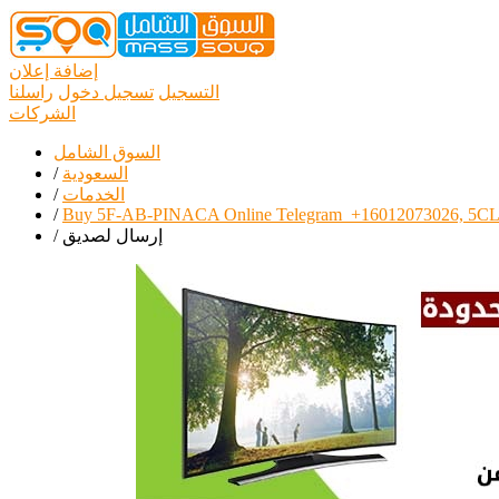
إضافة إعلان
التسجيل
تسجيل دخول
راسلنا
الشركات
السوق الشامل
السعودية
/
الخدمات
/
/
Buy 5F-AB-PINACA Online Telegram_+16012073026, 5CL
إرسال لصديق
/