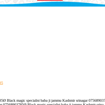
85
85Ø Black magic specialist baba ji jammu Kashmir srinagar 075689037
r 07568903785Ø Black magic specialist baba ji jammu Kashmir srina..