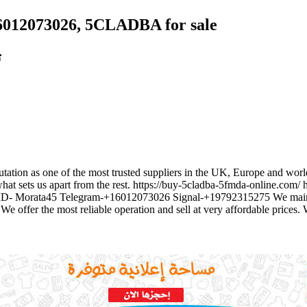
012073026, 5CLADBA for sale
ت
utation as one of the most trusted suppliers in the UK, Europe and worl
read what sets us apart from the rest. https://buy-5cladba-5fmda-
 Morata45 Telegram-+16012073026 Signal-+19792315275 We maintain t
. We offer the most reliable operation and sell at very affordable prices