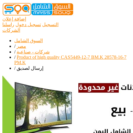
إضافة إعلان
التسجيل
تسجيل دخول
راسلنا
الشركات
السوق الشامل
مصر
/
شركات - صناعية
/
/
Product of high quality CAS5449-12-7 BM.K 28578-16-7
PM.K
إرسال لصديق
/