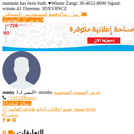
maintain has been built. ♥Winnie Zangi: 30-4652-8000 Signal:
winnie.43 Threema: 3DXV8NCZ
أرسل رسالة
فقط للمستخدمين المسجلين
عرض كل التفاصيل
عرض الصفحة الشخصية
النشر لـ 3+ months
sunny
+1415200xxxx
رسالة للبائع
27 items
تصفح جميع إعلانات البائع
طباعة القائمة
نوصي
التعليقات
0