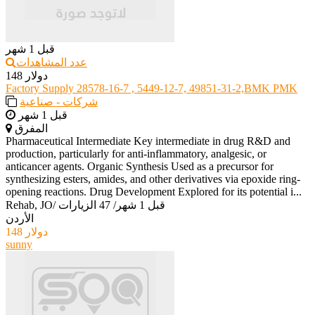
قبل 1 شهر
عدد المشاهدات
148 دولار
Factory Supply 28578-16-7 , 5449-12-7, 49851-31-2,BMK PMK
شركات - صناعية
قبل 1 شهر
المفرق
Pharmaceutical Intermediate Key intermediate in drug R&D and
production, particularly for anti-inflammatory, analgesic, or
anticancer agents. Organic Synthesis Used as a precursor for
synthesizing esters, amides, and other derivatives via epoxide ring-
opening reactions. Drug Development Explored for its potential i...
قبل 1 شهر
/
47 الزيارات
/
Rehab, JO
الأردن
148 دولار
sunny