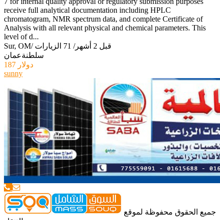
7 for internal quality approval or regulatory submission purposes
receive full analytical documentation including HPLC
chromatogram, NMR spectrum data, and complete Certificate of
Analysis with all relevant physical and chemical parameters. This
level of d...
قبل 2 أشهر
/
71 الزيارات
/
Sur, OM
سلطنةعمان
187 دولار
sunny
جميع الحقوق محفوظة لموقع