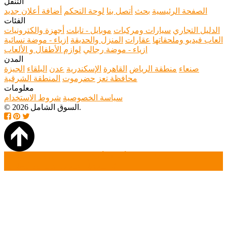
التنقل
الصفحة الرئيسية
بحث
أتصل بنا
لوحة التحكم
أضافة أعلان جديد
الفئات
الدليل التجاري
سيارات ومركبات
موبايل - تابلت
أجهزة والكترونيات
العاب فيديو وملحقاتها
عقارات
المنزل والحديقة
ازياء - موضة نسائية
ازياء - موضة رجالي
لوازم الأطفال و الألعاب
المدن
صنعاء
منطقة الرياض
القاهرة
الإسكندرية
عدن
البلقاء
الجيزة
محافظة تعز
حضرموت
المنطقة الشرقية
معلومات
سياسة الخصوصية
شروط الاستخدام
© 2026 السوق الشامل.
الصفحة الرئيسية
بحث
أضافة أعلان جديد
تسجيل دخول
تسجيل حساب جديد
أتصل بنا