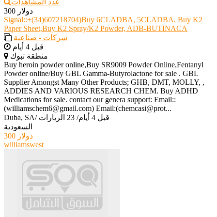
عدد المشاهدات
300 دولار
Signal::+(34)607218704)Buy 6CLADBA, 5CLADBA, Buy K2
Paper Sheet,Buy K2 Spray/K2 Powder, ADB-BUTINACA
شركات - صناعية
قبل 4 أيام
منطقة تبوك
Buy heroin powder online,Buy SR9009 Powder Online,Fentanyl
Powder online/Buy GBL Gamma-Butyrolactone for sale . GBL
Supplier Amongst Many Other Products; GHB, DMT, MOLLY, ,
ADDIES AND VARIOUS RESEARCH CHEM. Buy ADHD
Medications for sale. contact our genera support: Email::
(williamschem6@gmail.com) Email:(chemcasi@prot...
قبل 4 أيام
/
23 الزيارات
/
Duba, SA
السعودية
300 دولار
williamswest