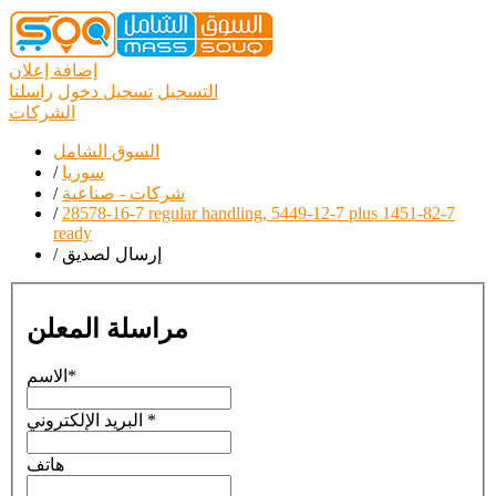
إضافة إعلان
التسجيل
تسجيل دخول
راسلنا
الشركات
السوق الشامل
سوريا
/
شركات - صناعية
/
/
28578-16-7 regular handling, 5449-12-7 plus 1451-82-7
ready
إرسال لصديق
/
مراسلة المعلن
*
الاسم
*
البريد الإلكتروني
هاتف