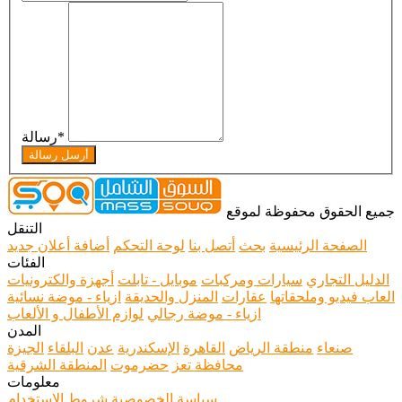
*
رسالة
أرسل رسالة
جميع الحقوق محفوظة لموقع
التنقل
الصفحة الرئيسية
بحث
أتصل بنا
لوحة التحكم
أضافة أعلان جديد
الفئات
الدليل التجاري
سيارات ومركبات
موبايل - تابلت
أجهزة والكترونيات
العاب فيديو وملحقاتها
عقارات
المنزل والحديقة
ازياء - موضة نسائية
ازياء - موضة رجالي
لوازم الأطفال و الألعاب
المدن
صنعاء
منطقة الرياض
القاهرة
الإسكندرية
عدن
البلقاء
الجيزة
محافظة تعز
حضرموت
المنطقة الشرقية
معلومات
سياسة الخصوصية
شروط الاستخدام