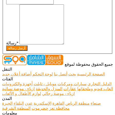
*
رسالة
أرسل رسالة
جميع الحقوق محفوظة لموقع
التنقل
الصفحة الرئيسية
بحث
أتصل بنا
لوحة التحكم
أضافة أعلان جديد
الفئات
الدليل التجاري
سيارات ومركبات
موبايل - تابلت
أجهزة والكترونيات
العاب فيديو وملحقاتها
عقارات
المنزل والحديقة
ازياء - موضة نسائية
ازياء - موضة رجالي
لوازم الأطفال و الألعاب
المدن
صنعاء
منطقة الرياض
القاهرة
الإسكندرية
عدن
البلقاء
الجيزة
محافظة تعز
حضرموت
المنطقة الشرقية
معلومات