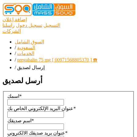
إضافة إعلان
التسجيل
تسجيل دخول
راسلنا
الشركات
السوق الشامل
السعودية
/
الخدمات
/
/
pregabalin 75 mg [ 00971568805370 ] ☎️
إرسال لصديق
/
أرسل لصديق
*
اسمك
*
عنوان البريد الإلكتروني الخاص بك
*
اسم صديقك
*
عنوان بريد صديقك الالكتروني