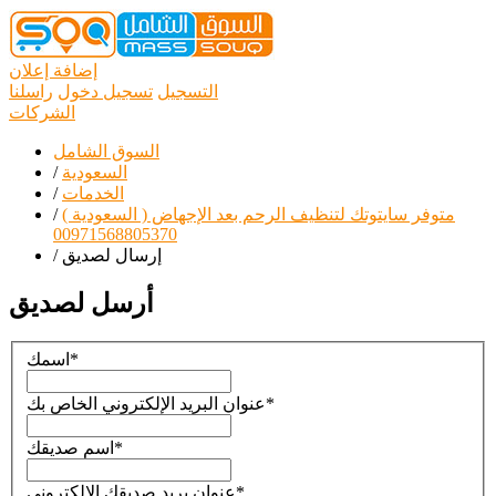
إضافة إعلان
التسجيل
تسجيل دخول
راسلنا
الشركات
السوق الشامل
السعودية
/
الخدمات
/
متوفر سايتوتك لتنظيف الرحم بعد الإجهاض ( السعودية )
/
00971568805370
إرسال لصديق
/
أرسل لصديق
*
اسمك
*
عنوان البريد الإلكتروني الخاص بك
*
اسم صديقك
*
عنوان بريد صديقك الالكتروني