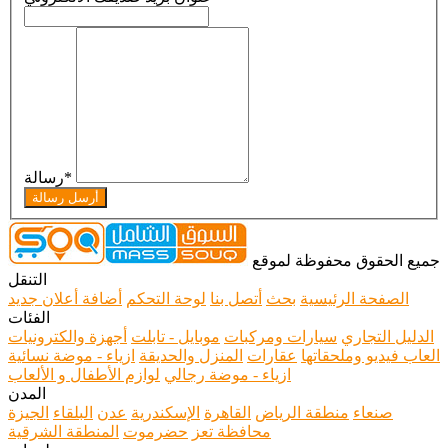
*
رسالة
أرسل رسالة
جميع الحقوق محفوظة لموقع
التنقل
الصفحة الرئيسية
بحث
أتصل بنا
لوحة التحكم
أضافة أعلان جديد
الفئات
الدليل التجاري
سيارات ومركبات
موبايل - تابلت
أجهزة والكترونيات
العاب فيديو وملحقاتها
عقارات
المنزل والحديقة
ازياء - موضة نسائية
ازياء - موضة رجالي
لوازم الأطفال و الألعاب
المدن
صنعاء
منطقة الرياض
القاهرة
الإسكندرية
عدن
البلقاء
الجيزة
محافظة تعز
حضرموت
المنطقة الشرقية