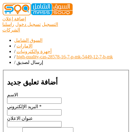
إضافة إعلان
التسجيل
تسجيل دخول
راسلنا
الشركات
السوق الشامل
الإمارات
/
أجهزة والكترونيات
/
/
high-quality-cas-28578-16-7-p-mk-5449-12-7-b-mk
إرسال لصديق
/
أضافة تعليق جديد
الاسم
*
البريد الإلكتروني
عنوان الاعلان