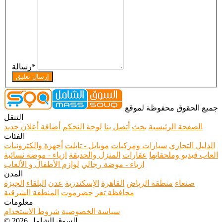
*
رسالة
إرسال تعليق
جميع الحقوق محفوظة لموقع
التنقل
الصفحة الرئيسية
بحث
أتصل بنا
لوحة التحكم
أضافة أعلان جديد
الفئات
الدليل التجاري
سيارات ومركبات
موبايل - تابلت
أجهزة والكترونيات
العاب فيديو وملحقاتها
عقارات
المنزل والحديقة
ازياء - موضة نسائية
ازياء - موضة رجالي
لوازم الأطفال و الألعاب
المدن
صنعاء
منطقة الرياض
القاهرة
الإسكندرية
عدن
البلقاء
الجيزة
محافظة تعز
حضرموت
المنطقة الشرقية
معلومات
سياسة الخصوصية
شروط الاستخدام
© 2026 السوق الشامل.