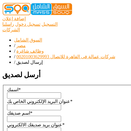
إضافة إعلان
التسجيل
تسجيل دخول
راسلنا
الشركات
السوق الشامل
مصر
/
وظائف شاغرة
/
شركات عمالة فى القاهرة للاتصال 00201003629993
/
إرسال لصديق
/
أرسل لصديق
*
اسمك
*
عنوان البريد الإلكتروني الخاص بك
*
اسم صديقك
*
عنوان بريد صديقك الالكتروني