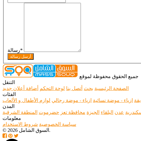
*
رسالة
أرسل رسالة
جميع الحقوق محفوظة لموقع
التنقل
الصفحة الرئيسية
بحث
أتصل بنا
لوحة التحكم
أضافة أعلان جديد
الفئات
يقة
ازياء - موضة نسائية
ازياء - موضة رجالي
لوازم الأطفال و الألعاب
المدن
سكندرية
عدن
البلقاء
الجيزة
محافظة تعز
حضرموت
المنطقة الشرقية
معلومات
سياسة الخصوصية
شروط الاستخدام
© 2026 السوق الشامل.