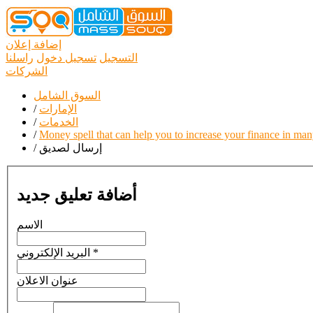
إضافة إعلان
التسجيل
تسجيل دخول
راسلنا
الشركات
السوق الشامل
الإمارات
/
الخدمات
/
/
Money spell that can help you to increase your finance in ma
إرسال لصديق
/
أضافة تعليق جديد
الاسم
*
البريد الإلكتروني
عنوان الاعلان