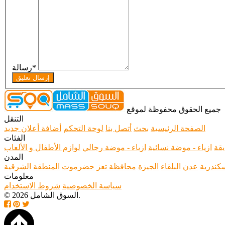
*
رسالة
إرسال تعليق
جميع الحقوق محفوظة لموقع
التنقل
الصفحة الرئيسية
بحث
أتصل بنا
لوحة التحكم
أضافة أعلان جديد
الفئات
يقة
ازياء - موضة نسائية
ازياء - موضة رجالي
لوازم الأطفال و الألعاب
المدن
سكندرية
عدن
البلقاء
الجيزة
محافظة تعز
حضرموت
المنطقة الشرقية
معلومات
سياسة الخصوصية
شروط الاستخدام
© 2026 السوق الشامل.