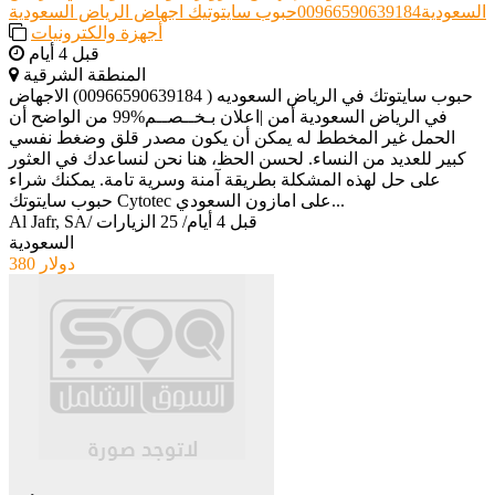
السعودية00966590639184حبوب سايتوتيك اجهاض الرياض السعودية
أجهزة والكترونيات
قبل 4 أيام
المنطقة الشرقية
حبوب سايتوتك في الرياض السعوديه ( 00966590639184) الاجهاض
في الرياض السعودية أمن |اعلان بـخــصــم%99 من الواضح أن
الحمل غير المخطط له يمكن أن يكون مصدر قلق وضغط نفسي
كبير للعديد من النساء. لحسن الحظ، هنا نحن لنساعدك في العثور
على حل لهذه المشكلة بطريقة آمنة وسرية تامة. يمكنك شراء
حبوب سايتوتك Cytotec على امازون السعودي...
قبل 4 أيام
/
25 الزيارات
/
Al Jafr, SA
السعودية
380 دولار