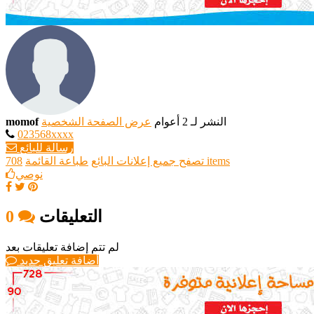
النشر لـ 2 أعوام
عرض الصفحة الشخصية
momof
023568xxxx
رسالة للبائع
708 items
تصفح جميع إعلانات البائع
طباعة القائمة
نوصي
التعليقات
0
لم تتم إضافة تعليقات بعد
أضافة تعليق جديد