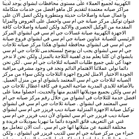
الكهربية لجميع العملاء على مستوى محافظات ابشواي يوجد لدينا
مراكز صيانه معتمدة لتقديم كل ماهو افضل من خدمات متكاملة
واعمال صيانة واصلاحات حديثة ومتطورة ولكن اتصل الان على
عنوان توكيل مركز صيانة جي ام سي واحصل على العروض والمزايا
المقدمة من الوكيل الحصرى والاكيد ولكن لصيانة واصلاحات كافة
الاجهزة الكهربية صيانة غسالات جي ام سي في ابشواي المركز
الرئيسي للصيانة عناوين صيانة جي ام سي في ابشواي فروع صيانة
جي ام سي فى ابشواي محافظة ابشواي هكذا مركز صيانه ثلاجات
جي ام سي ابشواي يجب ان يوضح لمستخدمى ثلاجات جي ام سي
بابشواي ان كلنا يعلم مدى اهمية الثلاجة بالمنزل ولكن نحن لا ندخر
جهدا كي نلبي جميع طلبات الصيانه لثلاجات جي ام سي . لكن نحن
دائما نولي عملائنا الاهتمام الدائم ونجد في وجود مشرفي مراقبة
الجودة الاختيار الامثل لخروج اجهزة الثلاجات ولكن سواء من مركز
الصيانه لثلاجات جي ام سي المعتمد بابشواي او من منزل العميل.
بالأضافة للايدي المدربة صاحبة الخبرة في كافة اعطال ثلاجات جي
ام سي ولكن بجميع موديلاتها القديم منها والحديث، احصلوا معنا على
افضل خدمة للثلاجات في ابشواي من خلال رقم مركز صيانه جي ام
سي المعتمد في ابشواي . صيانة ثلاجات جي ام سي في ابشواي
توكيل صيانة الاجهزة المنزلية صيانة ديب فريزر جي ام سي ابشواي
صيانة ديب فريزر جي ام سي ابشواي لأن ديب فريزر جي ام سي
غني عن التعريف فائق الجودة دائما ما تبهرنا بموديلات فريدة و
مختلفة التقنية عن مثيلاتها انها جي ام سي . انت الان تتعامل مع
خبراء من مركز صيانه جي ام سي للديب فريزر في ابشواي ، ولكن
شرفونا بالزيارة او اتصلوا نصلكم لعمل الخدمة المنزلية و بصيانة