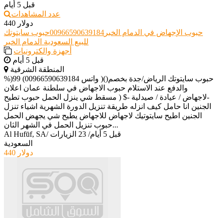
قبل 5 أيام
عدد المشاهدات
440 دولار
حبوب الإجهاض في الدمام الخبر00966590639184حبوب سايتوتك
للبيع السعودية الدمام الخبر
أجهزة والكترونيات
قبل 5 أيام
المنطقة الشرقية
حبوب سايتوتك الرياض/جدة بخصم()( واتس 00966590639184) 99(%
والدفع عند الاستلام حبوب الاجهاض في سلطنة عمان اعلان
-لاجهاض / عيادة / صيدلية -$ ( مسقط شي ينزل الحمل حبوب تطيح
الجنين انا حامل كيف انزله طريقة تنزيل الدورة الشهرية اشياء تنزل
الجنين اطيح سايتوتيك لاجهاض للاجهاض يطيح شي يجهض الحمل
حبوب تنزيل الحمل في الشهر الثان...
قبل 5 أيام
/
23 الزيارات
/
Al Hufūf, SA
السعودية
440 دولار