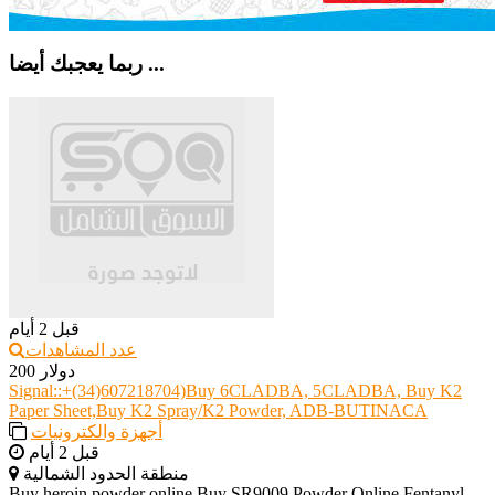
ربما يعجبك أيضا ...
قبل 2 أيام
عدد المشاهدات
200 دولار
Signal::+(34)607218704)Buy 6CLADBA, 5CLADBA, Buy K2
Paper Sheet,Buy K2 Spray/K2 Powder, ADB-BUTINACA
أجهزة والكترونيات
قبل 2 أيام
منطقة الحدود الشمالية
Buy heroin powder online,Buy SR9009 Powder Online,Fentanyl