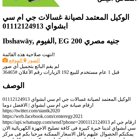
الوكيل المعتمد لصيانة غسالات جي ام سي
ابشواي 01112124913
200 جنيه مصري
Ibshawāy, الفيوم, EG
انتهت صلاحية هذه القائمة!
الصور
الموقع
لم يقم البائع بتحميل أي صور
قبل 1 عام
مستخدم
للبيع
192 الزيارات
رقم الأعلان #36465
الوصف
الوكيل المعتمد لصيانة غسالات جي ام سي ابشواي 01112124913
ارقام صيانة جي ام سي ابشواي | الافضل دوما
https://twitter.com/siantk2020
https://web.facebook.com/centeregy2021
https://api.whatsapp.com/send?phone=2001112124913 ارقام جي ام
سي ابشواي لدينا خبرة كبيرة فى كافة تصليح الاجهزة الكهربائية الان
يمكنكم الحصوال عليهم باقل الاسعار الممكنة مرحبا بكم فى مركز