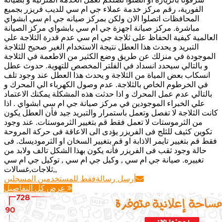
الفورية، رقم مركز خدمة عملاء جي ام سي للديب فريزر بجميع
المحافظات اتصلوا الان ولكن بمركز صيانه جي ام سي ابشواي
مباشرة. مركز صيانة اجهزة جي ام سي بابشواي مركز الصيانة
العالمية كيفية الحفاظ على ثلاجة جي ام سي عدم قدرة الثلاجة علي
التبريد و يحدث هذا العطل نتيجة الاستخدام الغير صحيح للثلاجة
الموجودة في منزلك عن طريق وضع الكثير من الاطعمة في الثلاجة
و بالتالي سيحدد انسداد في الفلتر المخصص للتهوية. حدوث عطل
انسكاب بعض المياة من الثلاجة و يحدث هذا العطل عند وجود تلف
في الخرطوم الخاص بالثلاجة. عدم وصول الكهرباء الي المحرك و
بالتالي عدم عمل المحرك و اذا حدثت هذه المشكلة يمكنك الاعتماد
علي الخبراء الموجودين في مركز صيانة جي ام سي ابشواي . اذا
كانت الثلاجة لا تفصل وتعمل باستمرار والتبريد جيد فأن العطل يكون
من الثرموستات لا تعمل فقط قم بتغيير الثرموستات. عند وجود
تكوين كثيف للثلج فى الفريزر يؤدى الى الاعاقة فى حركة المروحة
فقط قم بتغيير تايمر الاذابة او قم بتغيير السخان او الثرموديسك. فى
حالة وجود ثقب فى الفريزر فأنه يكون بهذا الشكل تالف ولابد من
تغييره. صيانة جي ام سي , وكيل جي ام سي , توكيل جي ام سي
,ثلاجات,غسالات,
أرسل رسالة
فقط للمستخدمين المسجلين
عرض كل التفاصيل