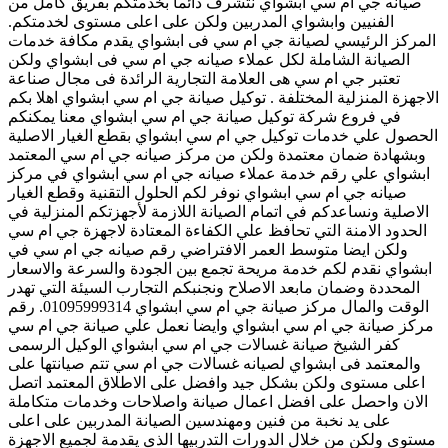
صيانه جي ام سي ابشواي نتشرف دائما بخدمتكم بفريق كامل من
الفنيين وابشواي المدربين ولكن على اعلى مستوى لخدمتكم.
المركز الرئيسي لصيانة جي ام سي فى ابشواي يقدم مكافة خدمات
الصيانة الشاملة لكل عملاء صيانه جي ام سي فى ابشواي ولكن
تعتبر جي ام سي هى العلامة التجارية الرائدة فى مجال صناعة
الاجهزة المنزلية المختلفة . توكيل صيانة جي ام سي ابشواي اهلا بكم
في فروع شركة توكيل صيانة جي ام سي ابشواي معنا يمكنكم
الحصول علي خدمات توكيل جي ام سي ابشواي بقطع الغيار الاصلية
وبشهادة ضمان معتمدة ولكن من مركز صيانه جي ام سي المعتمد
ابشواي علي رقم خدمة عملاء صيانه جي ام سي ابشواي في مركز
صيانه جي ام سي ابشواي نوفر لكم الحلول التقنية وقطع الغيار
الاصلية ونساعدكم في اتمام الصيانة اللازمة لأجهزتكم المنزلية في
الحدود الامنة التي تحافظ علي الكفاءة المعتادة لاجهزة جي ام سي
ولكن ايضا متوسط العمر الافتراضي رقم صيانه جي ام سي في
ابشواي نقدم لكم خدمة مريحة تجمع بين الجودة والسرعة والاسعار
المحددة وضمان مابعد الاصلاح ونجنبكم التجارب السيئة التي تهدر
الوقت والمال مركز صيانة جي ام سي ابشواي 01095999314. رقم
مركز صيانة جي ام سي ابشواي وايضا نعمل علي صيانة جي ام سي
كفر الشيخ صيانة غسالات جي ام سي ابشواي الوكيل الرسمى
والمعتمد فى ابشواي لصيانه غسالات جي ام سي تتم صيانتها على
اعلى مستوى ولكن بشكل جيد وافضل على الاطلاق المعتمد اتصل
الان واحصل على افضل اعمال صيانة واصلاحات وخدمات متكاملة
على يد نخبة من فنين ومهندسين الصيانة المدربين على اعلى
مستوى ولكن من خلال الدورات التدربيها الذى يقدمة لجميع الاجهزة