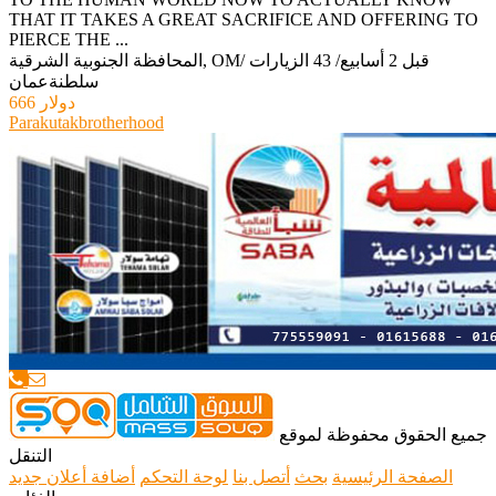
THAT IT TAKES A GREAT SACRIFICE AND OFFERING TO
PIERCE THE ...
قبل 2 أسابيع
/
43 الزيارات
/
المحافظة الجنوبية الشرقية, OM
سلطنةعمان
666 دولار
Parakutakbrotherhood
جميع الحقوق محفوظة لموقع
التنقل
الصفحة الرئيسية
بحث
أتصل بنا
لوحة التحكم
أضافة أعلان جديد