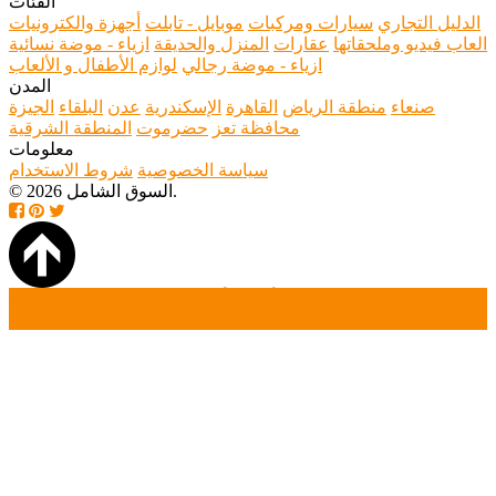
الفئات
الدليل التجاري
سيارات ومركبات
موبايل - تابلت
أجهزة والكترونيات
العاب فيديو وملحقاتها
عقارات
المنزل والحديقة
ازياء - موضة نسائية
ازياء - موضة رجالي
لوازم الأطفال و الألعاب
المدن
صنعاء
منطقة الرياض
القاهرة
الإسكندرية
عدن
البلقاء
الجيزة
محافظة تعز
حضرموت
المنطقة الشرقية
معلومات
سياسة الخصوصية
شروط الاستخدام
© 2026 السوق الشامل.
الصفحة الرئيسية
بحث
أضافة أعلان جديد
تسجيل دخول
تسجيل حساب جديد
أتصل بنا