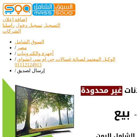
إضافة إعلان
التسجيل
تسجيل دخول
راسلنا
الشركات
السوق الشامل
مصر
/
أجهزة والكترونيات
/
الوكيل المعتمد لصيانة غسالات جي ام سي ابشواي
/
01112124913
إرسال لصديق
/