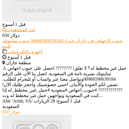
قبل 1 أسبوع
عدد المشاهدات
650 دولار
حبوب الإجهاض في جازان جيزان00966590639184 حبوب سايتوتك
للبيع
أجهزة والكترونيات
قبل 1 أسبوع
منطقة جازان
⚠ حمل غير مخطط له؟ لا تقلق! ???????? احصل على حبوب اجهاض
سايتوتك بسرية تامة في السعودية. اتصل بنا الآن على الرقم
00966590639184وتواصل معنا عبر واتساب أو تليجرام للطلب.
نضمن لكم الجودة والأمان. احمي خصوصيتك واحجز طلبك الآن!
???????????? #حبوب_اجهاض #سعودية #حمل_غير_مخطط_له إذا
كنت في السعودية وتواجهين حمل غير مخطط له وت...
قبل 1 أسبوع
/
28 الزيارات
/
Abū ‘Arīsh, SA
السعودية
650 دولار