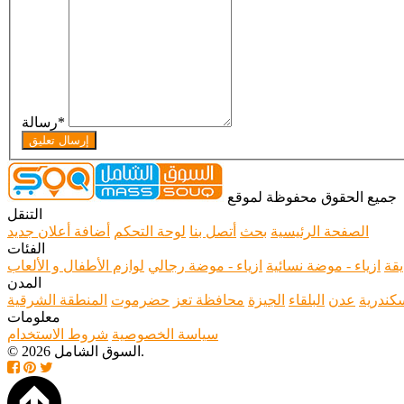
*
رسالة
إرسال تعليق
جميع الحقوق محفوظة لموقع
التنقل
الصفحة الرئيسية
بحث
أتصل بنا
لوحة التحكم
أضافة أعلان جديد
الفئات
يقة
ازياء - موضة نسائية
ازياء - موضة رجالي
لوازم الأطفال و الألعاب
المدن
سكندرية
عدن
البلقاء
الجيزة
محافظة تعز
حضرموت
المنطقة الشرقية
معلومات
سياسة الخصوصية
شروط الاستخدام
© 2026 السوق الشامل.