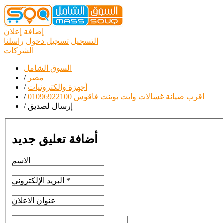
إضافة إعلان
التسجيل
تسجيل دخول
راسلنا
الشركات
السوق الشامل
مصر
/
أجهزة والكترونيات
/
اقرب صيانة غسالات وايت بوينت فاقوس 01096922100
/
إرسال لصديق
/
أضافة تعليق جديد
الاسم
*
البريد الإلكتروني
عنوان الاعلان