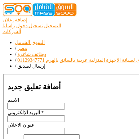
إضافة إعلان
التسجيل
تسجيل دخول
راسلنا
الشركات
السوق الشامل
مصر
/
وظائف شاغرة
/
لاجهزة المنزلية عربية بالسائق بالهرم 01129347771
/
إرسال لصديق
/
أضافة تعليق جديد
الاسم
*
البريد الإلكتروني
عنوان الاعلان